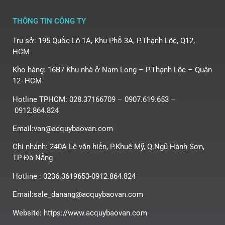
THÔNG TIN CÔNG TY
Trụ sở: 195 Quốc Lộ 1A, Khu Phố 3A, P.Thạnh Lộc, Q12,
HCM
Kho hàng: 16B7 Khu nhà ở Nam Long – P.Thạnh Lộc – Quận
12- HCM
Hotline TPHCM: 028.37166709 – 0907.619.653 –
0912.864.824
Email:van@acquybaovan.com
Chi nhánh: 240A Lê văn hiến, P.Khuê Mỹ, Q.Ngũ Hành Sơn,
TP Đà Nẵng
Hotline : 0236.3619653-0912.864.824
Email:sale_danang@acquybaovan.com
Website: https://www.acquybaovan.com