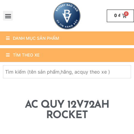
0
₫
DANH MỤC SẢN PHẨM
TÌM THEO XE
AC QUY 12V72AH
ROCKET