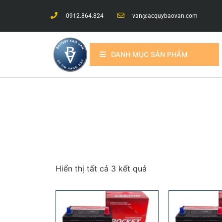
0912.864.824
van@acquybaovan.com
DANH MỤC SẢN PHẨM
Hiển thị tất cả 3 kết quả