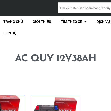
TRANG CHỦ
GIỚI THIỆU
TÌM THEO XE
DỊCH VỤ
LIÊN HỆ
AC QUY 12V38AH