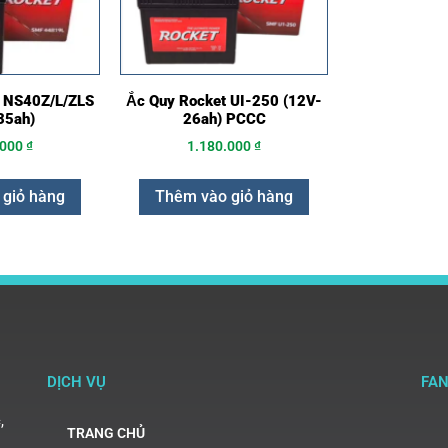
 NS40Z/L/ZLS
Ắc Quy Rocket UI-250 (12V-
35ah)
26ah) PCCC
.000
₫
1.180.000
₫
 giỏ hàng
Thêm vào giỏ hàng
DỊCH VỤ
FA
,
TRANG CHỦ