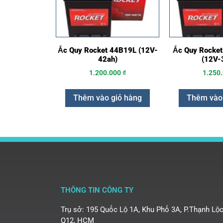
Ắc Quy Rocket 44B19L (12V-
Ắc Quy Rocket
42ah)
(12V-
1.200.000
₫
1.250
Thêm vào giỏ hàng
Thêm vào
THÔNG TIN CÔNG TY
Trụ sở: 195 Quốc Lộ 1A, Khu Phố 3A, P.Thạnh Lộc
Q12, HCM