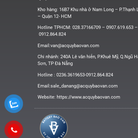
Kho hàng: 16B7 Khu nhà ở Nam Long – P.Thạnh 
– Quận 12- HCM
Hotline TPHCM: 028.37166709 – 0907.619.653 –
0912.864.824
Email:van@acquybaovan.com
Chi nhánh: 240A Lê văn hiến, P.Khuê Mỹ, Q.Ngũ 
Sơn, TP Đà Nẵng
Hotline : 0236.3619653-0912.864.824
Email:sale_danang@acquybaovan.com
Website: https://www.acquybaovan.com