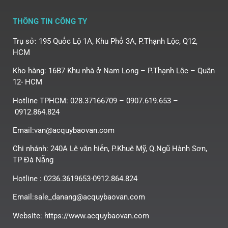
THÔNG TIN CÔNG TY
Trụ sở: 195 Quốc Lộ 1A, Khu Phố 3A, P.Thạnh Lộc, Q12,
HCM
Kho hàng: 16B7 Khu nhà ở Nam Long – P.Thạnh Lộc – Quận
12- HCM
Hotline TPHCM: 028.37166709 – 0907.619.653 –
0912.864.824
Email:van@acquybaovan.com
Chi nhánh: 240A Lê văn hiến, P.Khuê Mỹ, Q.Ngũ Hành Sơn,
TP Đà Nẵng
Hotline : 0236.3619653-0912.864.824
Email:sale_danang@acquybaovan.com
Website: https://www.acquybaovan.com