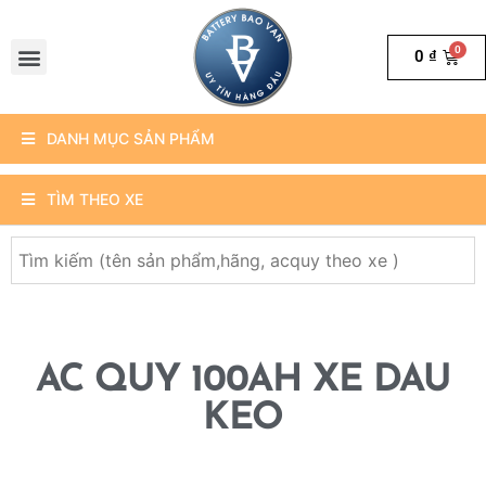
0
₫
DANH MỤC SẢN PHẨM
TÌM THEO XE
AC QUY 100AH XE DAU
KEO