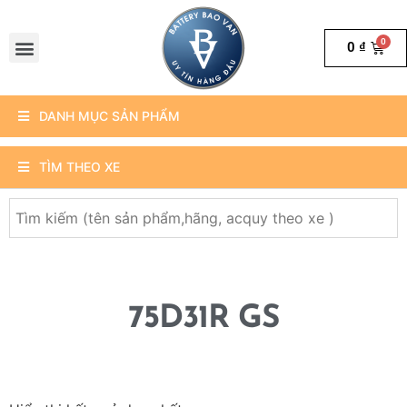
0
₫
DANH MỤC SẢN PHẨM
TÌM THEO XE
75D31R GS