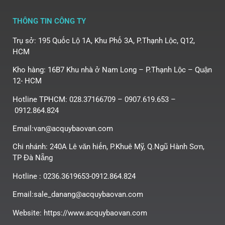
THÔNG TIN CÔNG TY
Trụ sở: 195 Quốc Lộ 1A, Khu Phố 3A, P.Thạnh Lộc, Q12,
HCM
Kho hàng: 16B7 Khu nhà ở Nam Long – P.Thạnh Lộc – Quận
12- HCM
Hotline TPHCM: 028.37166709 – 0907.619.653 –
0912.864.824
Email:van@acquybaovan.com
Chi nhánh: 240A Lê văn hiến, P.Khuê Mỹ, Q.Ngũ Hành Sơn,
TP Đà Nẵng
Hotline : 0236.3619653-0912.864.824
Email:sale_danang@acquybaovan.com
Website: https://www.acquybaovan.com