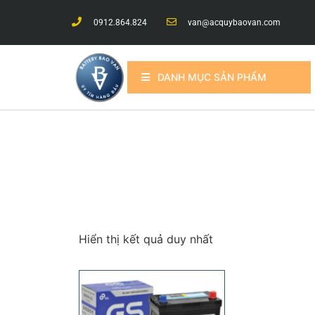
0912.864.824
van@acquybaovan.com
DANH MỤC SẢN PHẨM
Hiển thị kết quả duy nhất