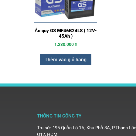
Ắc quy GS MF46B24LS ( 12V-
45Ah )
1.230.000
₫
Thêm vào giỏ hàng
THÔNG TIN CÔNG TY
Trụ sở: 195 Quốc Lộ 1A, Khu Phố 3A, P.Thạnh Lộc
Q12, HCM