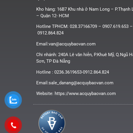
Kho hàng: 16B7 Khu nhà ở Nam Long – P.Thạnh 
– Quận 12- HCM
Hotline TPHCM: 028.37166709 – 0907.619.653 –
0912.864.824
Email:van@acquybaovan.com
Chi nhánh: 240A Lê văn hiến, P.Khuê Mỹ, Q.Ngũ 
Sơn, TP Đà Nẵng
Hotline : 0236.3619653-0912.864.824
Email:sale_danang@acquybaovan.com
Website: https://www.acquybaovan.com