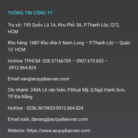
THÔNG TIN CÔNG TY
Trụ sở: 195 Quốc Lộ 1A, Khu Phố 3A, P.Thạnh Lộc, Q12,
HCM
Kho hàng: 16B7 Khu nhà ở Nam Long – P.Thạnh Lộc – Quận
12- HCM
Hotline TPHCM: 028.37166709 – 0907.619.653 –
0912.864.824
Email:van@acquybaovan.com
Chi nhánh: 240A Lê văn hiến, P.Khuê Mỹ, Q.Ngũ Hành Sơn,
TP Đà Nẵng
Hotline : 0236.3619653-0912.864.824
Email:sale_danang@acquybaovan.com
Website: https://www.acquybaovan.com