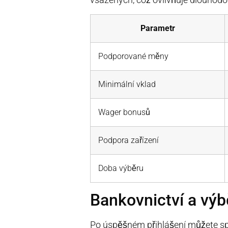
Parametr
Podporované měny
Minimální vklad
Wager bonusů
Podpora zařízení
Doba výběru
Bankovnictví a výb
Po úspěšném přihlášení můžete spr