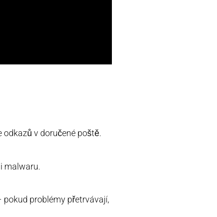
le odkazů v doručené poště.
li malwaru.
 – pokud problémy přetrvávají,