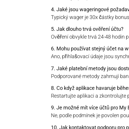
4. Jaké jsou wageringové požada
Typický wager je 30x částky bonus
5. Jak dlouho trvá ověření účtu?
Ověření obvykle trvá 24-48 hodin p
6. Mohu používat stejný účet na 
Ano, přihlašovací údaje jsou sync
7. Jaké platební metody jsou dost
Podporované metody zahrnují bankovn
8. Co když aplikace havaruje běh
Restartujte aplikaci a zkontrolujte
9. Je možné mít více účtů pro My 
Ne, podle podmínek je povolen pou
10. Jak kontaktovat podporu pro 