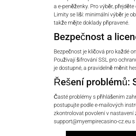
a e-peněženky. Pro výběr, přejděte 
Limity se liší: minimální výběr je
takže mějte doklady připravené.
Bezpečnost a lice
Bezpečnost je klíčová pro každé on
Používají šifrování SSL pro ochr
je dostupné, a pravidelně měnit h
Řešení problémů: 
Časté problémy s přihlášením zahrn
postupujte podle e-mailových inst
zkontrolovat povolení v nastavení 
support@myempirecasino-cz.eu s det