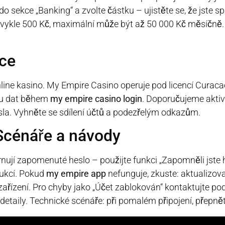
do sekce „Banking“ a zvolte částku – ujistěte se, že jste 
 obvykle 500 Kč, maximální může být až 50 000 Kč měsíčně. 
nce
line kasino. My Empire Casino operuje pod licencí Curacao
anu dat během
my empire casino login
. Doporučujeme aktiv
esla. Vyhněte se sdílení účtů a podezřelým odkazům.
Scénáře a návody
ují zapomenuté heslo – použijte funkci „Zapomněli jste h
rukcí. Pokud
my empire app
nefunguje, zkuste: aktualizov
zařízení. Pro chyby jako „Účet zablokován“ kontaktujte po
aily. Technické scénáře: při pomalém připojení, přepněte 