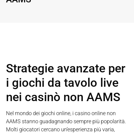
Strategie avanzate per
i giochi da tavolo live
nei casinò non AAMS
Nel mondo dei giochi online, i casino online non
AAMS stanno guadagnando sempre più popolarità.
Molti giocatori cercano un’esperienza più varia,