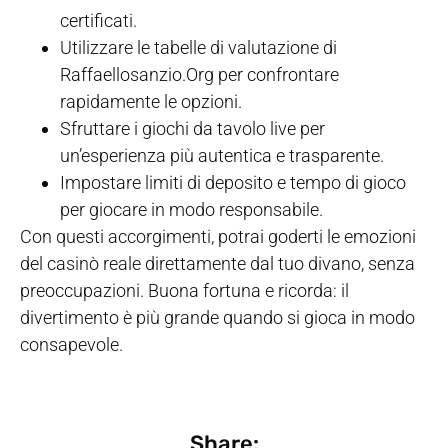
certificati.
Utilizzare le tabelle di valutazione di
Raffaellosanzio.Org per confrontare
rapidamente le opzioni.
Sfruttare i giochi da tavolo live per
un’esperienza più autentica e trasparente.
Impostare limiti di deposito e tempo di gioco
per giocare in modo responsabile.
Con questi accorgimenti, potrai goderti le emozioni
del casinò reale direttamente dal tuo divano, senza
preoccupazioni. Buona fortuna e ricorda: il
divertimento è più grande quando si gioca in modo
consapevole.
Share: