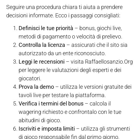
Seguire una procedura chiara ti aiuta a prendere
decisioni informate. Ecco i passaggi consigliati:
Definisci le tue priorità
– bonus, giochi live,
metodi di pagamento o velocità di prelievo.
Controlla la licenza
– assicurati che il sito sia
autorizzato da un ente riconosciuto.
Leggi le recensioni
– visita Raffaellosanzio.Org
per leggere le valutazioni degli esperti e dei
giocatori.
Prova la demo
– utilizza le versioni gratuite dei
tavoli live per testare la piattaforma.
Verifica i termini del bonus
– calcola il
wagering richiesto e confrontalo con le tue
abitudini di gioco.
Iscriviti e imposta limiti
– utilizza gli strumenti
di gioco responsabile fin dal primo giorno.