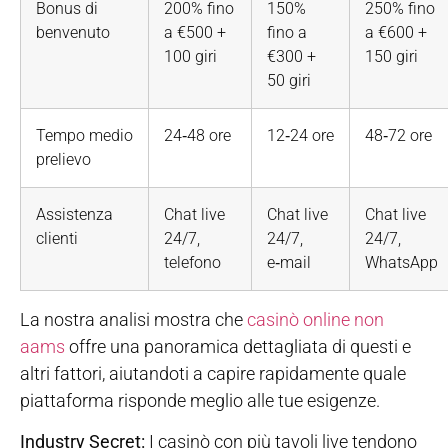
Bonus di
200% fino
150%
250% fino
benvenuto
a €500 +
fino a
a €600 +
100 giri
€300 +
150 giri
50 giri
Tempo medio
24‑48 ore
12‑24 ore
48‑72 ore
prelievo
Assistenza
Chat live
Chat live
Chat live
clienti
24/7,
24/7,
24/7,
telefono
e‑mail
WhatsApp
La nostra analisi mostra che
casinò online non
aams
offre una panoramica dettagliata di questi e
altri fattori, aiutandoti a capire rapidamente quale
piattaforma risponde meglio alle tue esigenze.
Industry Secret:
I casinò con più tavoli live tendono