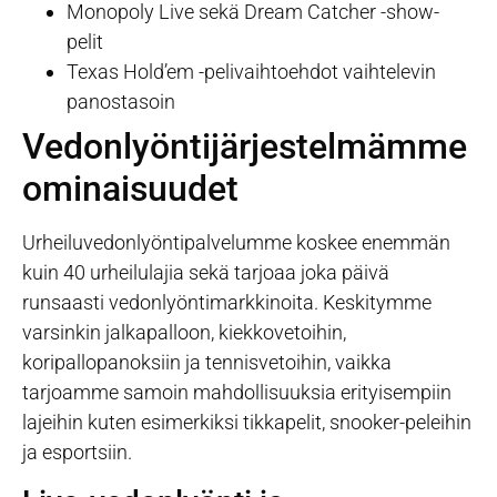
Monopoly Live sekä Dream Catcher -show-
pelit
Texas Hold’em -pelivaihtoehdot vaihtelevin
panostasoin
Vedonlyöntijärjestelmämme
ominaisuudet
Urheiluvedonlyöntipalvelumme koskee enemmän
kuin 40 urheilulajia sekä tarjoaa joka päivä
runsaasti vedonlyöntimarkkinoita. Keskitymme
varsinkin jalkapalloon, kiekkovetoihin,
koripallopanoksiin ja tennisvetoihin, vaikka
tarjoamme samoin mahdollisuuksia erityisempiin
lajeihin kuten esimerkiksi tikkapelit, snooker-peleihin
ja esportsiin.