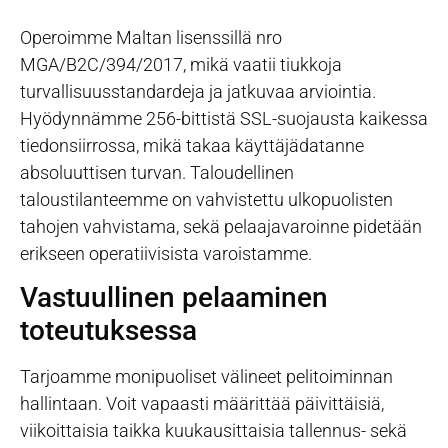
Operoimme Maltan lisenssillä nro
MGA/B2C/394/2017, mikä vaatii tiukkoja
turvallisuusstandardeja ja jatkuvaa arviointia.
Hyödynnämme 256-bittistä SSL-suojausta kaikessa
tiedonsiirrossa, mikä takaa käyttäjädatanne
absoluuttisen turvan. Taloudellinen
taloustilanteemme on vahvistettu ulkopuolisten
tahojen vahvistama, sekä pelaajavaroinne pidetään
erikseen operatiivisista varoistamme.
Vastuullinen pelaaminen
toteutuksessa
Tarjoamme monipuoliset välineet pelitoiminnan
hallintaan. Voit vapaasti määrittää päivittäisiä,
viikoittaisia taikka kuukausittaisia tallennus- sekä