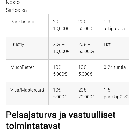
Nosto
Siirtoaika
Pankkisiirto
20€ –
20€ –
1-3
10,000€
50,000€
arkipäivää
Trustly
20€ –
20€ –
Heti
10,000€
50,000€
MuchBetter
10€ –
10€ –
0-24 tuntia
5,000€
5,000€
Visa/Mastercard
10€ –
20€ –
1-5
5,000€
20,000€
pankkipäivä
Pelaajaturva ja vastuulliset
toimintatavat