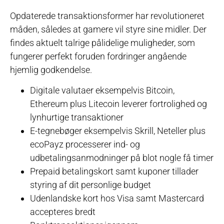
Opdaterede transaktionsformer har revolutioneret
måden, således at gamere vil styre sine midler. Der
findes aktuelt talrige pålidelige muligheder, som
fungerer perfekt foruden fordringer angående
hjemlig godkendelse.
Digitale valutaer eksempelvis Bitcoin,
Ethereum plus Litecoin leverer fortrolighed og
lynhurtige transaktioner
E-tegnebøger eksempelvis Skrill, Neteller plus
ecoPayz processerer ind- og
udbetalingsanmodninger på blot nogle få timer
Prepaid betalingskort samt kuponer tillader
styring af dit personlige budget
Udenlandske kort hos Visa samt Mastercard
accepteres bredt