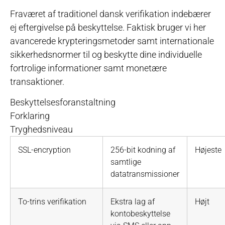
Fraværet af traditionel dansk verifikation indebærer
ej eftergivelse på beskyttelse. Faktisk bruger vi her
avancerede krypteringsmetoder samt internationale
sikkerhedsnormer til og beskytte dine individuelle
fortrolige informationer samt monetære
transaktioner.
Beskyttelsesforanstaltning
Forklaring
Tryghedsniveau
SSL-encryption
256-bit kodning af
Højeste
samtlige
datatransmissioner
To-trins verifikation
Ekstra lag af
Højt
kontobeskyttelse