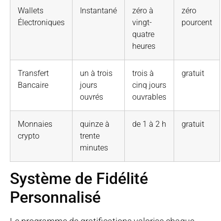
Wallets
Instantané
zéro à
zéro
Électroniques
vingt-
pourcent
quatre
heures
Transfert
un à trois
trois à
gratuit
Bancaire
jours
cinq jours
ouvrés
ouvrables
Monnaies
quinze à
de 1 à 2 h
gratuit
crypto
trente
minutes
Système de Fidélité
Personnalisé