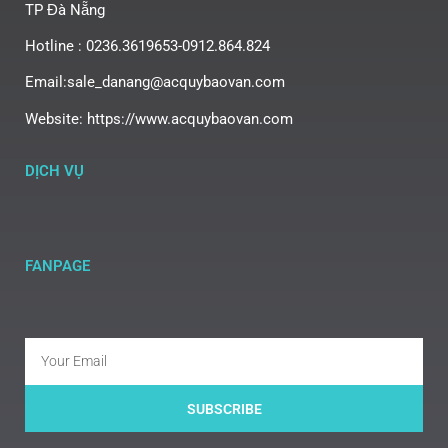
TP Đà Nẵng
Hotline : 0236.3619653-0912.864.824
Email:sale_danang@acquybaovan.com
Website: https://www.acquybaovan.com
DỊCH VỤ
FANPAGE
SUBSCRIBE