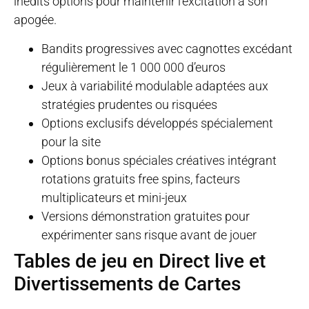
inédits options pour maintenir l’excitation à son
apogée.
Bandits progressives avec cagnottes excédant
régulièrement le 1 000 000 d’euros
Jeux à variabilité modulable adaptées aux
stratégies prudentes ou risquées
Options exclusifs développés spécialement
pour la site
Options bonus spéciales créatives intégrant
rotations gratuits free spins, facteurs
multiplicateurs et mini-jeux
Versions démonstration gratuites pour
expérimenter sans risque avant de jouer
Tables de jeu en Direct live et
Divertissements de Cartes