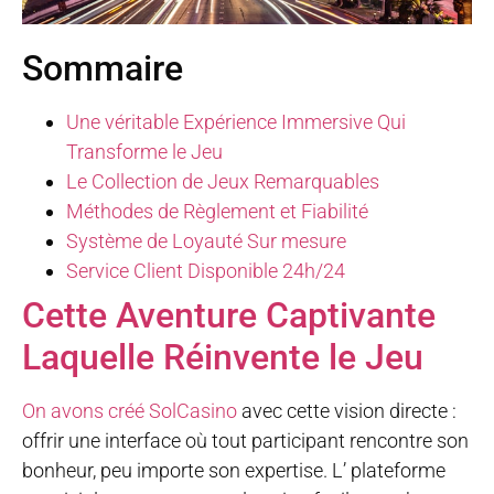
Sommaire
Une véritable Expérience Immersive Qui
Transforme le Jeu
Le Collection de Jeux Remarquables
Méthodes de Règlement et Fiabilité
Système de Loyauté Sur mesure
Service Client Disponible 24h/24
Cette Aventure Captivante
Laquelle Réinvente le Jeu
On avons créé
SolCasino
avec cette vision directe :
offrir une interface où tout participant rencontre son
bonheur, peu importe son expertise. L’ plateforme