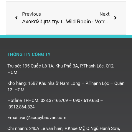
Previous
Next
Ανακαλύψτε την Ιδανική Εμπειρία Ηλεκτρονικού Τζόγου στο #casinobrand#
Wild Robin : Votre meilleure Destination de Divertissement en Ligne
THÔNG TIN CÔNG TY
Trụ sở: 195 Quốc Lộ 1A, Khu Phố 3A, P.Thạnh Lộc, Q12,
HCM
Kho hàng: 16B7 Khu nhà ở Nam Long – P.Thạnh Lộc – Quận
12- HCM
Hotline TPHCM: 028.37166709 – 0907.619.653 –
0912.864.824
Email:van@acquybaovan.com
Chi nhánh: 240A Lê văn hiến, P.Khuê Mỹ, Q.Ngũ Hành Sơn,