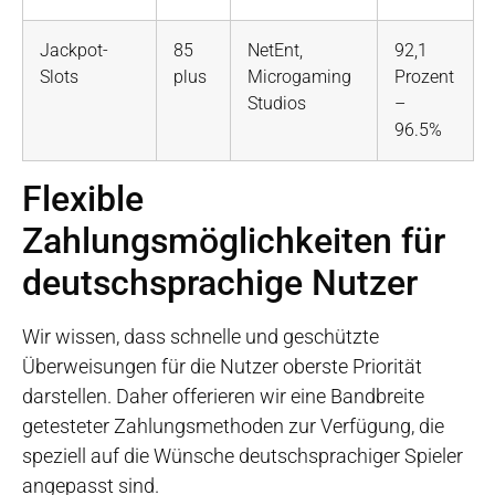
Jackpot-
85
NetEnt,
92,1
Slots
plus
Microgaming
Prozent
Studios
–
96.5%
Flexible
Zahlungsmöglichkeiten für
deutschsprachige Nutzer
Wir wissen, dass schnelle und geschützte
Überweisungen für die Nutzer oberste Priorität
darstellen. Daher offerieren wir eine Bandbreite
getesteter Zahlungsmethoden zur Verfügung, die
speziell auf die Wünsche deutschsprachiger Spieler
angepasst sind.