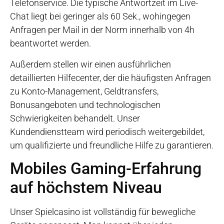
Telefonservice. Die typische Antwortzeit im Live-
Chat liegt bei geringer als 60 Sek., wohingegen
Anfragen per Mail in der Norm innerhalb von 4h
beantwortet werden.
Außerdem stellen wir einen ausführlichen
detaillierten Hilfecenter, der die häufigsten Anfragen
zu Konto-Management, Geldtransfers,
Bonusangeboten und technologischen
Schwierigkeiten behandelt. Unser
Kundendienstteam wird periodisch weitergebildet,
um qualifizierte und freundliche Hilfe zu garantieren.
Mobiles Gaming-Erfahrung
auf höchstem Niveau
Unser Spielcasino ist vollständig für bewegliche