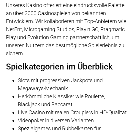
Unseres Kasino offeriert eine eindrucksvolle Palette
an über 3000 Casinospielen von bekannten
Entwicklern. Wir kollaborieren mit Top-Anbietern wie
NetEnt, Microgaming Studios, Play’n GO, Pragmatic
Play und Evolution Gaming partnerschaftlich, um
unseren Nutzern das bestmögliche Spielerlebnis zu
sichern.
Spielkategorien im Überblick
Slots mit progressiven Jackpots und
Megaways-Mechanik
Herkömmliche Klassiker wie Roulette,
Blackjack und Baccarat
Live Casino mit realen Croupiers in HD-Qualität
Videopoker in diversen Varianten
Spezialgames und Rubbelkarten für