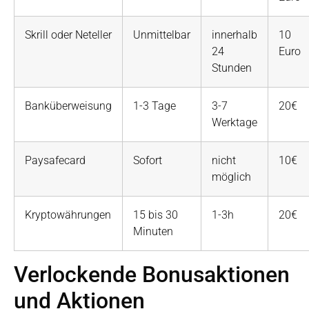
Skrill oder Neteller
Unmittelbar
innerhalb
10
24
Euro
Stunden
Banküberweisung
1-3 Tage
3-7
20€
Werktage
Paysafecard
Sofort
nicht
10€
möglich
Kryptowährungen
15 bis 30
1-3h
20€
Minuten
Verlockende Bonusaktionen
und Aktionen