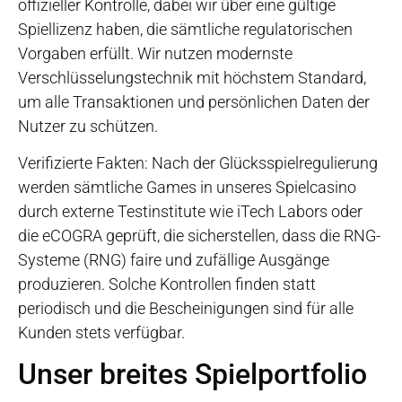
offizieller Kontrolle, dabei wir über eine gültige
Spiellizenz haben, die sämtliche regulatorischen
Vorgaben erfüllt. Wir nutzen modernste
Verschlüsselungstechnik mit höchstem Standard,
um alle Transaktionen und persönlichen Daten der
Nutzer zu schützen.
Verifizierte Fakten: Nach der Glücksspielregulierung
werden sämtliche Games in unseres Spielcasino
durch externe Testinstitute wie iTech Labors oder
die eCOGRA geprüft, die sicherstellen, dass die RNG-
Systeme (RNG) faire und zufällige Ausgänge
produzieren. Solche Kontrollen finden statt
periodisch und die Bescheinigungen sind für alle
Kunden stets verfügbar.
Unser breites Spielportfolio