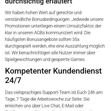
durchsichtig erläutert
Wir haben hohen Wert auf gerechte und
verständliche Bonusbedingungen. Jedwede unsere
Promotionen unterliegen einem Umsatzfaktor, der
klar in unseren AGBs kommuniziert wird. Die
häufigsten Bonusangebote sollten 35x
durchgespielt werden, ehe eine Auszahlung möglich
ist. Wir benachrichtigen alle Nutzer immer über
Spielgewichtungen und gesperrte Games.
Kompetenter Kundendienst
24/7
Das vielsprachiges Support-Team ist Euch 24h am
Tage, 7 Tage die Arbeitswoche zur Seite. Sie
erreichen uns über Live Chat, E-Mail oder