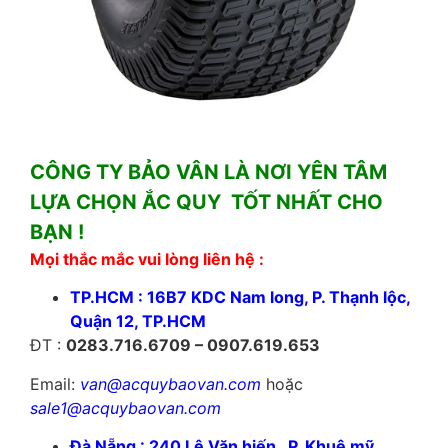
CÔNG TY BẢO VÂN LÀ NƠI YÊN TÂM
LỰA CHỌN ẮC QUY TỐT NHẤT CHO
BẠN !
Mọi thắc mắc vui lòng liên hệ :
TP.HCM : 16B7 KDC Nam long, P. Thạnh lộc,
Quận 12, TP.HCM
ĐT :
0283.716.6709 – 0907.619.653
Email:
van@acquybaovan.com
hoặc
sale1@acquybaovan.com
Đà Nẵng : 240 Lê Văn hiến , P. Khuê mỹ,