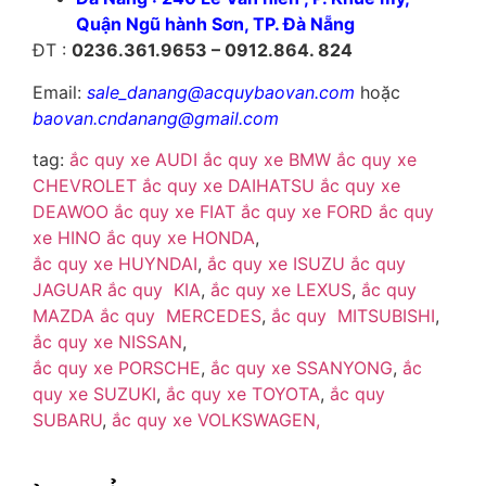
Quận Ngũ hành Sơn, TP. Đà Nẵng
ĐT :
0236.361.9653 – 0912.864. 824
Email:
sale_danang@acquybaovan.com
hoặc
baovan.cndanang@gmail.com
tag:
ắc quy xe AUDI
ắc quy xe BMW
ắc quy xe
CHEVROLET
ắc quy xe DAIHATSU
ắc quy xe
DEAWOO
ắc quy xe FIAT
ắc quy xe FORD
ắc quy
xe HINO
ắc quy xe HONDA
,
ắc quy xe HUYNDAI
,
ắc quy xe ISUZU
ắc quy
JAGUAR
ắc quy KIA
,
ắc quy xe LEXUS
,
ắc quy
MAZDA
ắc quy MERCEDES
,
ắc quy MITSUBISHI
,
ắc quy xe NISSAN
,
ắc quy xe PORSCHE
,
ắc quy xe SSANYONG
,
ắc
quy xe SUZUKI
,
ắc quy xe TOYOTA
,
ắc quy
SUBARU
,
ắc quy xe VOLKSWAGEN,