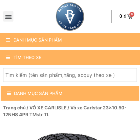
0
₫
DANH MỤC SẢN PHẨM
TÌM THEO XE
DANH MỤC SẢN PHẨM
Trang chủ
/
VỎ XE CARLISLE
/ Vỏ xe Carlstar 23×10.50-
12NHS 4PR TMstr TL