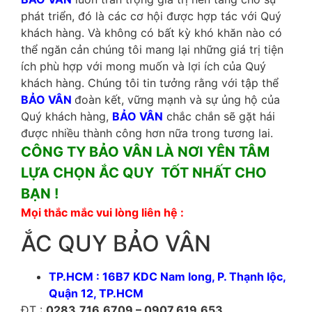
phát triển, đó là các cơ hội được hợp tác với Quý
khách hàng. Và không có bất kỳ khó khăn nào có
thể ngăn cản chúng tôi mang lại những giá trị tiện
ích phù hợp với mong muốn và lợi ích của Quý
khách hàng. Chúng tôi tin tưởng rằng với tập thể
BẢO VÂN
đoàn kết, vững mạnh và sự ủng hộ của
Quý khách hàng,
BẢO VÂN
chắc chắn sẽ gặt hái
được nhiều thành công hơn nữa trong tương lai.
CÔNG TY BẢO VÂN LÀ NƠI YÊN TÂM
LỰA CHỌN ẮC QUY TỐT NHẤT CHO
BẠN !
Mọi thắc mắc vui lòng liên hệ :
ẮC QUY BẢO VÂN
TP.HCM : 16B7 KDC Nam long, P. Thạnh lộc,
Quận 12, TP.HCM
ĐT :
0283.716.6709 – 0907.619.653