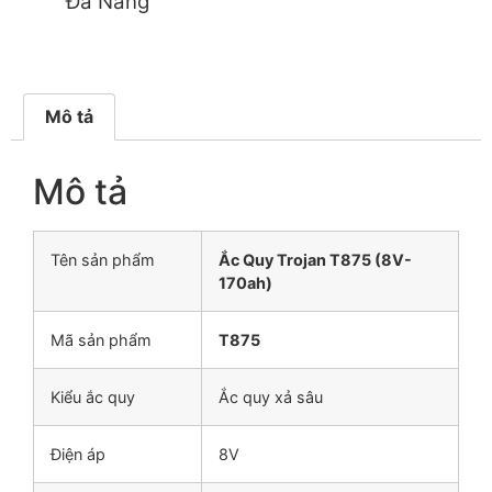
Đà Nẵng
Mô tả
Mô tả
Tên sản phẩm
Ắc Quy Trojan T875 (8V-
170ah)
Mã sản phẩm
T875
Kiểu ắc quy
Ắc quy xả sâu
Điện áp
8V