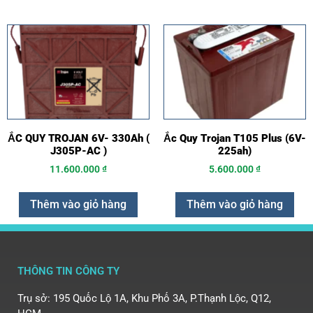
ẮC QUY TROJAN 6V- 330Ah (
Ắc Quy Trojan T105 Plus (6V-
J305P-AC )
225ah)
11.600.000
₫
5.600.000
₫
Thêm vào giỏ hàng
Thêm vào giỏ hàng
THÔNG TIN CÔNG TY
Trụ sở: 195 Quốc Lộ 1A, Khu Phố 3A, P.Thạnh Lộc, Q12,