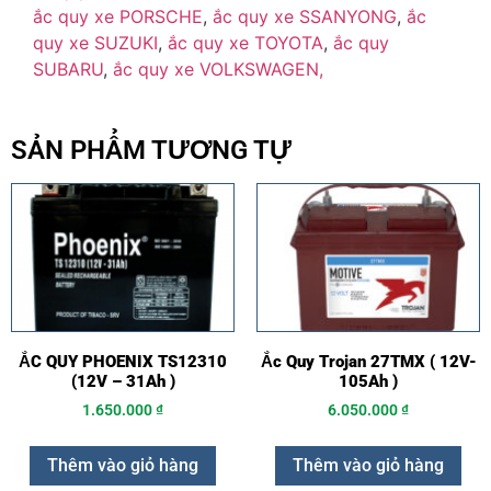
ắc quy xe PORSCHE
,
ắc quy xe SSANYONG
,
ắc
quy xe SUZUKI
,
ắc quy xe TOYOTA
,
ắc quy
SUBARU
,
ắc quy xe VOLKSWAGEN,
SẢN PHẨM TƯƠNG TỰ
ẮC QUY PHOENIX TS12310
Ắc Quy Trojan 27TMX ( 12V-
(12V – 31Ah )
105Ah )
1.650.000
₫
6.050.000
₫
Thêm vào giỏ hàng
Thêm vào giỏ hàng