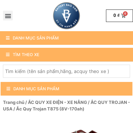
0
₫
DANH MỤC SẢN PHẨM
TÌM THEO XE
DANH MỤC SẢN PHẨM
Trang chủ
/
ẮC QUY XE ĐIỆN - XE NÂNG
/
ẮC QUY TROJAN -
USA
/ Ắc Quy Trojan T875 (8V-170ah)