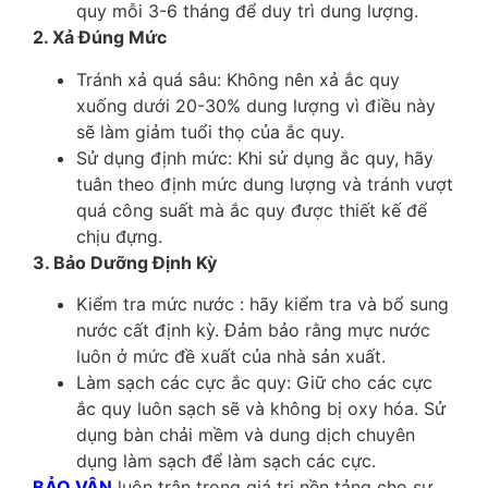
quy mỗi 3-6 tháng để duy trì dung lượng.
2. Xả Đúng Mức
Tránh xả quá sâu: Không nên xả ắc quy
xuống dưới 20-30% dung lượng vì điều này
sẽ làm giảm tuổi thọ của ắc quy.
Sử dụng định mức: Khi sử dụng ắc quy, hãy
tuân theo định mức dung lượng và tránh vượt
quá công suất mà ắc quy được thiết kế để
chịu đựng.
3. Bảo Dưỡng Định Kỳ
Kiểm tra mức nước : hãy kiểm tra và bổ sung
nước cất định kỳ. Đảm bảo rằng mực nước
luôn ở mức đề xuất của nhà sản xuất.
Làm sạch các cực ắc quy: Giữ cho các cực
ắc quy luôn sạch sẽ và không bị oxy hóa. Sử
dụng bàn chải mềm và dung dịch chuyên
dụng làm sạch để làm sạch các cực.
BẢO VÂN
luôn trân trọng giá trị nền tảng cho sự