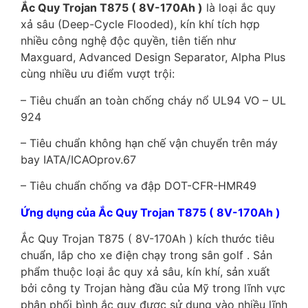
Ắc Quy Trojan T875 ( 8V-170Ah )
là loại ắc quy
xả sâu (Deep-Cycle Flooded), kín khí tích hợp
nhiều công nghệ độc quyền, tiên tiến như
Maxguard, Advanced Design Separator, Alpha Plus
cùng nhiều ưu điểm vượt trội:
– Tiêu chuẩn an toàn chống cháy nổ UL94 VO – UL
924
– Tiêu chuẩn không hạn chế vận chuyển trên máy
bay IATA/ICAOprov.67
– Tiêu chuẩn chống va đập DOT-CFR-HMR49
Ứng dụng của Ắc Quy Trojan T875 ( 8V-170Ah )
Ắc Quy Trojan T875 ( 8V-170Ah ) kích thước tiêu
chuẩn, lắp cho xe điện chạy trong sân golf . Sản
phẩm thuộc loại ắc quy xả sâu, kín khí, sản xuất
bởi công ty Trojan hàng đầu của Mỹ trong lĩnh vực
phân phối bình ắc quy được sử dụng vào nhiều lĩnh