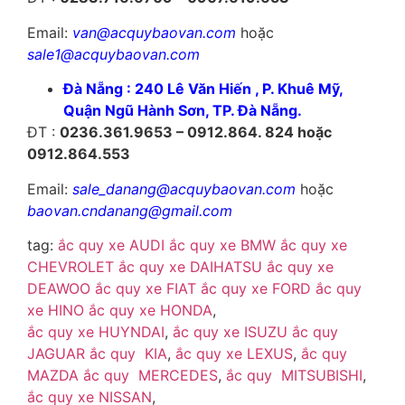
Email:
van@acquybaovan.com
hoặc
sale1@acquybaovan.com
Đà Nẵng : 240 Lê Văn Hiến , P. Khuê Mỹ,
Quận Ngũ Hành Sơn, TP. Đà Nẵng.
ĐT :
0236.361.9653 – 0912.864. 824 hoặc
0912.864.553
Email:
sale_danang@acquybaovan.com
hoặc
baovan.cndanang@gmail.com
tag:
ắc quy xe AUDI
ắc quy xe BMW
ắc quy xe
CHEVROLET
ắc quy xe DAIHATSU
ắc quy xe
DEAWOO
ắc quy xe FIAT
ắc quy xe FORD
ắc quy
xe HINO
ắc quy xe HONDA
,
ắc quy xe HUYNDAI
,
ắc quy xe ISUZU
ắc quy
JAGUAR
ắc quy KIA
,
ắc quy xe LEXUS
,
ắc quy
MAZDA
ắc quy MERCEDES
,
ắc quy MITSUBISHI
,
ắc quy xe NISSAN
,