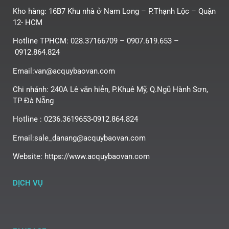
Kho hàng: 16B7 Khu nhà ở Nam Long – P.Thạnh Lộc – Quận
12- HCM
Hotline TPHCM: 028.37166709 – 0907.619.653 –
0912.864.824
Email:van@acquybaovan.com
Chi nhánh: 240A Lê văn hiến, P.Khuê Mỹ, Q.Ngũ Hành Sơn,
TP Đà Nẵng
Hotline : 0236.3619653-0912.864.824
Email:sale_danang@acquybaovan.com
Website: https://www.acquybaovan.com
DỊCH VỤ