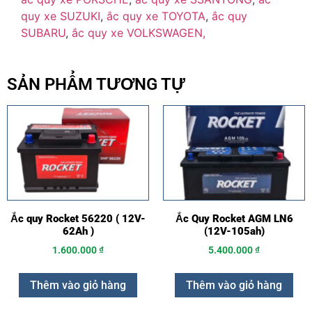
quy xe SUZUKI
,
ắc quy xe TOYOTA
,
ắc quy
SUBARU
,
ắc quy xe VOLKSWAGEN,
SẢN PHẨM TƯƠNG TỰ
Ắc quy Rocket 56220 ( 12V-
Ắc Quy Rocket AGM LN6
62Ah )
(12V-105ah)
1.600.000
₫
5.400.000
₫
Thêm vào giỏ hàng
Thêm vào giỏ hàng