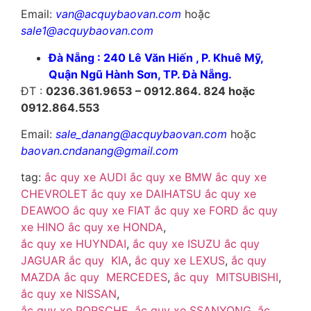
Email:
van@acquybaovan.com
hoặc
sale1@acquybaovan.com
Đà Nẵng : 240 Lê Văn Hiến , P. Khuê Mỹ,
Quận Ngũ Hành Sơn, TP. Đà Nẵng.
ĐT :
0236.361.9653 – 0912.864. 824 hoặc
0912.864.553
Email:
sale_danang@acquybaovan.com
hoặc
baovan.cndanang@gmail.com
tag:
ắc quy xe AUDI
ắc quy xe BMW
ắc quy xe
CHEVROLET
ắc quy xe DAIHATSU
ắc quy xe
DEAWOO
ắc quy xe FIAT
ắc quy xe FORD
ắc quy
xe HINO
ắc quy xe HONDA
,
ắc quy xe HUYNDAI
,
ắc quy xe ISUZU
ắc quy
JAGUAR
ắc quy KIA
,
ắc quy xe LEXUS
,
ắc quy
MAZDA
ắc quy MERCEDES
,
ắc quy MITSUBISHI
,
ắc quy xe NISSAN
,
ắc quy xe PORSCHE
,
ắc quy xe SSANYONG
,
ắc