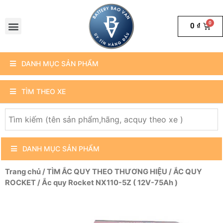
0
₫
DANH MỤC SẢN PHẨM
TÌM THEO XE
DANH MỤC SẢN PHẨM
Trang chủ
/
TÌM ẮC QUY THEO THƯƠNG HIỆU
/
ẮC QUY
ROCKET
/ Ắc quy Rocket NX110-5Z ( 12V-75Ah )