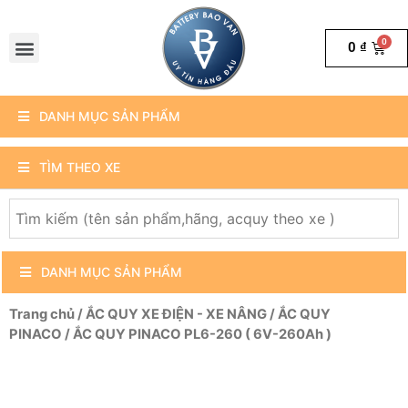
0
₫
DANH MỤC SẢN PHẨM
TÌM THEO XE
DANH MỤC SẢN PHẨM
Trang chủ
/
ẮC QUY XE ĐIỆN - XE NÂNG
/
ẮC QUY
PINACO
/ ẮC QUY PINACO PL6-260 ( 6V-260Ah )