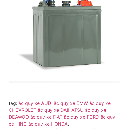
tag:
ắc quy xe AUDI
ắc quy xe BMW
ắc quy xe
CHEVROLET
ắc quy xe DAIHATSU
ắc quy xe
DEAWOO
ắc quy xe FIAT
ắc quy xe FORD
ắc quy
xe HINO
ắc quy xe HONDA
,