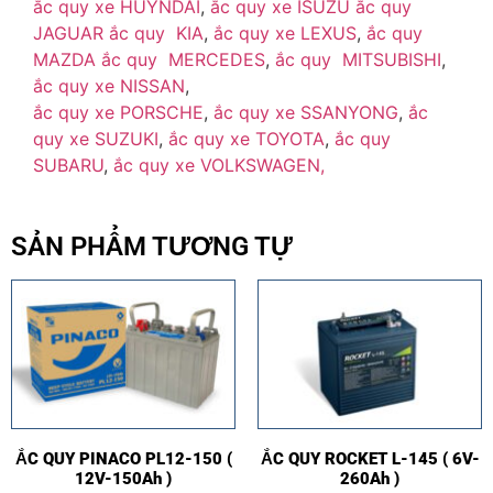
ắc quy xe HUYNDAI
,
ắc quy xe ISUZU
ắc quy
JAGUAR
ắc quy KIA
,
ắc quy xe LEXUS
,
ắc quy
MAZDA
ắc quy MERCEDES
,
ắc quy MITSUBISHI
,
ắc quy xe NISSAN
,
ắc quy xe PORSCHE
,
ắc quy xe SSANYONG
,
ắc
quy xe SUZUKI
,
ắc quy xe TOYOTA
,
ắc quy
SUBARU
,
ắc quy xe VOLKSWAGEN,
SẢN PHẨM TƯƠNG TỰ
ẮC QUY PINACO PL12-150 (
ẮC QUY ROCKET L-145 ( 6V-
12V-150Ah )
260Ah )