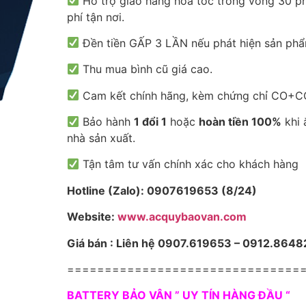
Hỗ trợ giao hàng hỏa tốc trong vòng 30 ph
phí tận nơi.
Đền tiền GẤP 3 LẦN nếu phát hiện sản phẩ
Thu mua bình cũ giá cao.
Cam kết chính hãng, kèm chứng chỉ CO+CQ
Bảo hành
1 đổi 1
hoặc
hoàn tiền 100%
khi 
nhà sản xuất.
Tận tâm tư vấn chính xác cho khách hàng
Hotline (Zalo): 0907619653 (8/24)
Website:
www.acquybaovan.com
Giá bán : Liên hệ 0907.619653 – 0912.8648
===============================
BATTERY BẢO VÂN ” UY TÍN HÀNG ĐẦU “