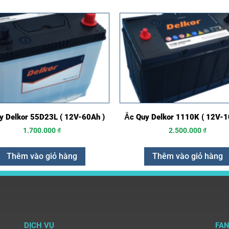
y Delkor 55D23L ( 12V-60Ah )
Ắc Quy Delkor 1110K ( 12V-1
1.700.000
₫
2.500.000
₫
Thêm vào giỏ hàng
Thêm vào giỏ hàng
DỊCH VỤ
FA