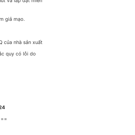
út và lắp đặt miễn
m giả mạo.
 của nhà sản xuất
ắc quy có lỗi do
24
===