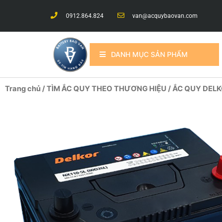
0912.864.824
van@acquybaovan.com
DANH MỤC SẢN PHẨM
Trang chủ
/
TÌM ẮC QUY THEO THƯƠNG HIỆU
/
ẮC QUY DEL