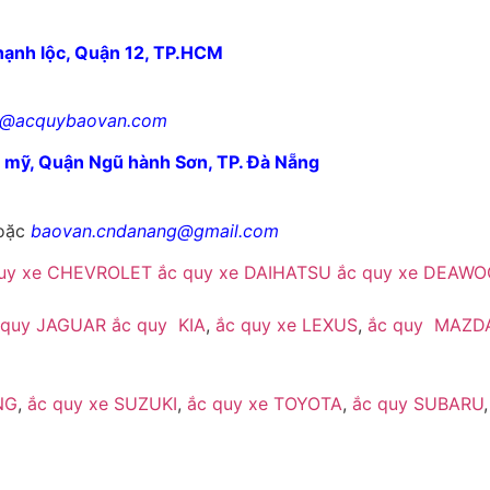
hạnh lộc, Quận 12, TP.HCM
1@acquybaovan.com
ê mỹ, Quận Ngũ hành Sơn, TP. Đà Nẵng
oặc
baovan.cndanang@gmail.com
quy xe CHEVROLET
ắc quy xe DAIHATSU
ắc quy xe DEAWO
 quy JAGUAR
ắc quy KIA
,
ắc quy xe LEXUS
,
ắc quy MAZD
NG
,
ắc quy xe SUZUKI
,
ắc quy xe TOYOTA
,
ắc quy SUBARU