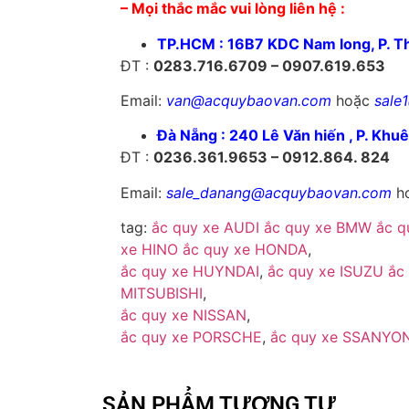
– Mọi thắc mắc vui lòng liên hệ :
TP.HCM : 16B7 KDC Nam long, P. T
ĐT :
0283.716.6709 – 0907.619.653
Email:
van@acquybaovan.com
hoặc
sale
Đà Nẵng : 240 Lê Văn hiến , P. Khu
ĐT :
0236.361.9653 – 0912.864. 824
Email:
sale_danang@acquybaovan.com
h
tag:
ắc quy xe AUDI
ắc quy xe BMW
ắc 
xe HINO
ắc quy xe HONDA
,
ắc quy xe HUYNDAI
,
ắc quy xe ISUZU
ắc
MITSUBISHI
,
ắc quy xe NISSAN
,
ắc quy xe PORSCHE
,
ắc quy xe SSANYO
SẢN PHẨM TƯƠNG TỰ