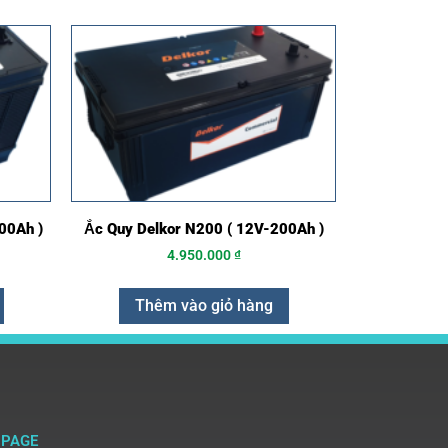
00Ah )
Ắc Quy Delkor N200 ( 12V-200Ah )
4.950.000
₫
Thêm vào giỏ hàng
NPAGE