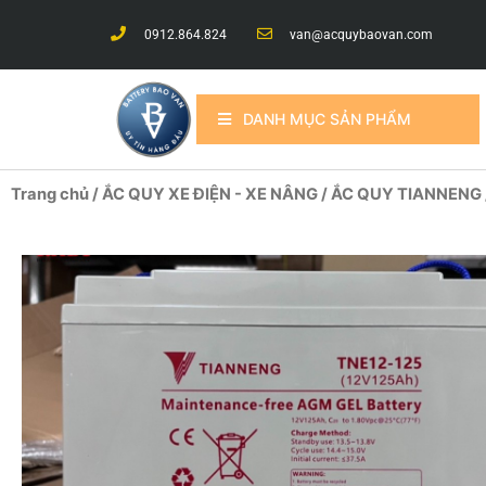
0912.864.824
van@acquybaovan.com
DANH MỤC SẢN PHẨM
Trang chủ
/
ẮC QUY XE ĐIỆN - XE NÂNG
/
ẮC QUY TIANNENG