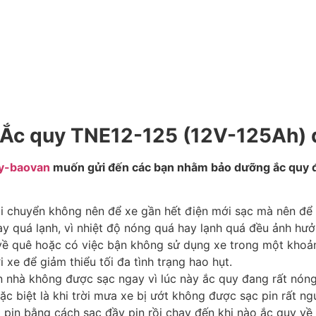
Ắc quy TNE12-125 (12V-125Ah) 
y-baovan
muốn gửi đến các bạn nhằm bảo dưỡng ắc quy đú
di chuyển không nên để xe gần hết điện mới sạc mà nên để 
ay quá lạnh, vì nhiệt độ nóng quá hay lạnh quá đều ảnh hưở
về quê hoặc có việc bận không sử dụng xe trong một khoảng
i xe để giảm thiểu tối đa tình trạng hao hụt.
n nhà không được sạc ngay vì lúc này ắc quy đang rất nón
ặc biệt là khi trời mưa xe bị ướt không được sạc pin rất ng
 pin bằng cách sạc đầy pin rồi chạy đến khi nào ắc quy về