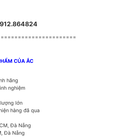
 0912.864824
=======================
 PHẨM CỦA ẮC
ính hãng
kinh nghiệm
 lượng lớn
hiện hàng đã qua
.HCM, Đà Nẵng
M, Đà Nẵng