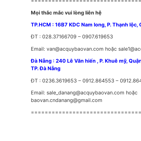
===============================
Mọi thắc mắc vui lòng liên hệ
TP.HCM : 16B7 KDC Nam long, P. Thạnh lộc,
ĐT : 028.37166709 – 0907.619653
Email: van@acquybaovan.com hoặc sale1@a
Đà Nẵng : 240 Lê Văn hiến , P. Khuê mỹ, Quậ
TP. Đà Nẵng
ĐT : 0236.3619653 – 0912.864553 – 0912.86
Email: sale_danang@acquybaovan.com hoặc
baovan.cndanang@gmail.com
===============================