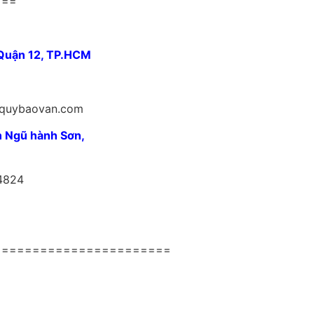
===
 Quận 12, TP.HCM
cquybaovan.com
n Ngũ hành Sơn,
4824
=======================