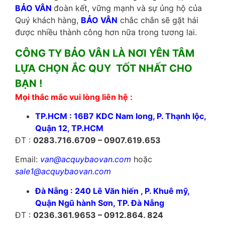
BẢO VÂN
đoàn kết, vững mạnh và sự ủng hộ của
Quý khách hàng,
BẢO VÂN
chắc chắn sẽ gặt hái
được nhiều thành công hơn nữa trong tương lai.
CÔNG TY BẢO VÂN LÀ NƠI YÊN TÂM
LỰA CHỌN ẮC QUY TỐT NHẤT CHO
BẠN !
Mọi thắc mắc vui lòng liên hệ :
TP.HCM : 16B7 KDC Nam long, P. Thạnh lộc,
Quận 12, TP.HCM
ĐT :
0283.716.6709 – 0907.619.653
Email:
van@acquybaovan.com
hoặc
sale1@acquybaovan.com
Đà Nẵng : 240 Lê Văn hiến , P. Khuê mỹ,
Quận Ngũ hành Sơn, TP. Đà Nẵng
ĐT :
0236.361.9653 – 0912.864. 824