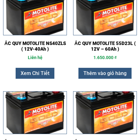
ẮC QUY MOTOLITE NS40ZLS
ẮC QUY MOTOLITE 55D23L (
( 12V-40Ah )
12V – 60Ah )
Liên hệ
1.650.000
₫
Xem Chi Tiết
Thêm vào giỏ hàng