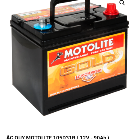
ẮC QUY MOTOLITE 105D31R ( 12V - 90Ah )