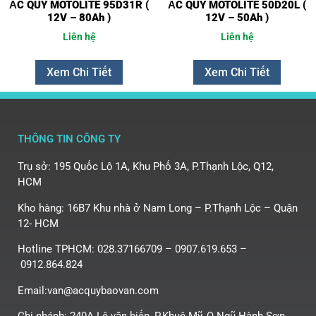
ẮC QUY MOTOLITE 95D31R (
ẮC QUY MOTOLITE 50D20L (
12V – 80Ah )
12V – 50Ah )
Liên hệ
Liên hệ
Xem Chi Tiết
Xem Chi Tiết
THÔNG TIN CÔNG TY
Trụ sở: 195 Quốc Lộ 1A, Khu Phố 3A, P.Thạnh Lộc, Q12,
HCM
Kho hàng: 16B7 Khu nhà ở Nam Long – P.Thạnh Lộc – Quận
12- HCM
Hotline TPHCM: 028.37166709 – 0907.619.653 –
0912.864.824
Email:van@acquybaovan.com
Chi nhánh: 240A Lê văn hiến, P.Khuê Mỹ, Q.Ngũ Hành Sơn,