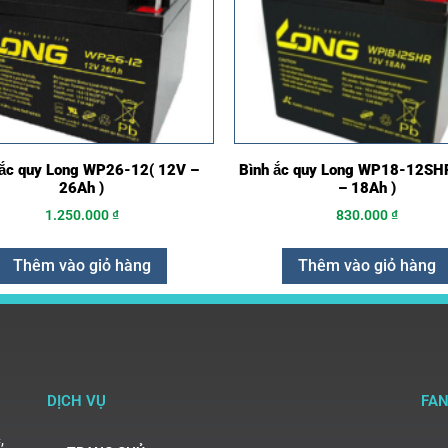
 ắc quy Long WP26-12( 12V –
Bình ắc quy Long WP18-12SHR
26Ah )
– 18Ah )
1.250.000
₫
830.000
₫
Thêm vào giỏ hàng
Thêm vào giỏ hàng
DỊCH VỤ
FA
,