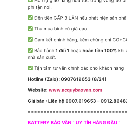
Hỗ trợ giao hàng hỏa tốc trong vòng 30 ph
phí tận nơi.
Đền tiền GẤP 3 LẦN nếu phát hiện sản phẩ
Thu mua bình cũ giá cao.
Cam kết chính hãng, kèm chứng chỉ CO+CQ
Bảo hành
1 đổi 1
hoặc
hoàn tiền 100%
khi 
nhà sản xuất.
Tận tâm tư vấn chính xác cho khách hàng
Hotline (Zalo): 0907619653 (8/24)
Website:
www.acquybaovan.com
Giá bán : Liên hệ 0907.619653 – 0912.8648
===============================
BATTERY BẢO VÂN ” UY TÍN HÀNG ĐẦU “