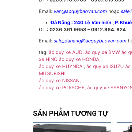
Email:
van@acquybaovan.com
hoặc
sale
Đà Nẵng : 240 Lê Văn hiến , P. Khu
ĐT :
0236.361.9653 – 0912.864. 824
Email:
sale_danang@acquybaovan.com
h
tag:
ắc quy xe AUDI
ắc quy xe BMW
ắc 
xe HINO
ắc quy xe HONDA
,
ắc quy xe HUYNDAI
,
ắc quy xe ISUZU
ắc
MITSUBISHI
,
ắc quy xe NISSAN
,
ắc quy xe PORSCHE
,
ắc quy xe SSANYO
SẢN PHẨM TƯƠNG TỰ