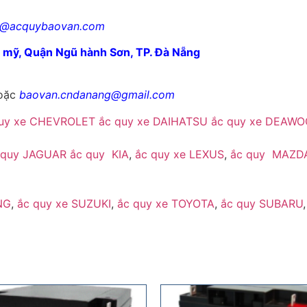
1@acquybaovan.com
ê mỹ, Quận Ngũ hành Sơn, TP. Đà Nẵng
oặc
baovan.cndanang@gmail.com
quy xe CHEVROLET
ắc quy xe DAIHATSU
ắc quy xe DEAWO
 quy JAGUAR
ắc quy KIA
,
ắc quy xe LEXUS
,
ắc quy MAZD
NG
,
ắc quy xe SUZUKI
,
ắc quy xe TOYOTA
,
ắc quy SUBARU