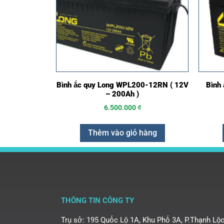
Bình ắc quy Long WPL200-12RN ( 12V
Bình
– 200Ah )
6.500.000
₫
Thêm vào giỏ hàng
THÔNG TIN CÔNG TY
Trụ sở: 195 Quốc Lộ 1A, Khu Phố 3A, P.Thạnh Lộc