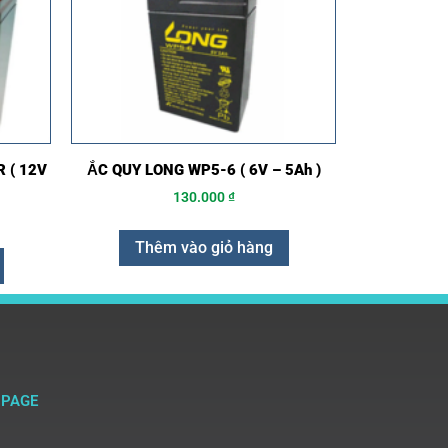
 ( 12V
ẮC QUY LONG WP5-6 ( 6V – 5Ah )
130.000
₫
Thêm vào giỏ hàng
NPAGE