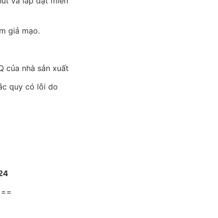
út và lắp đặt miễn
m giả mạo.
 của nhà sản xuất
ắc quy có lỗi do
24
===