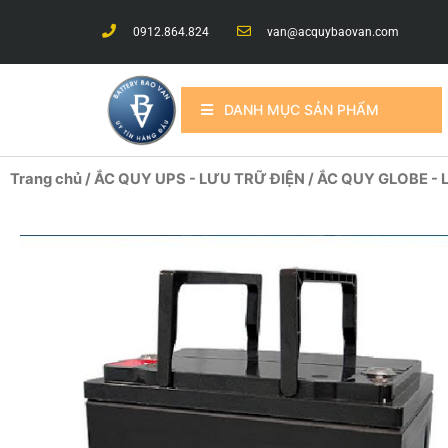
0912.864.824
van@acquybaovan.com
DANH MỤC SẢN PHẨM
Trang chủ
/
ẮC QUY UPS - LƯU TRỮ ĐIỆN
/
ẮC QUY GLOBE -