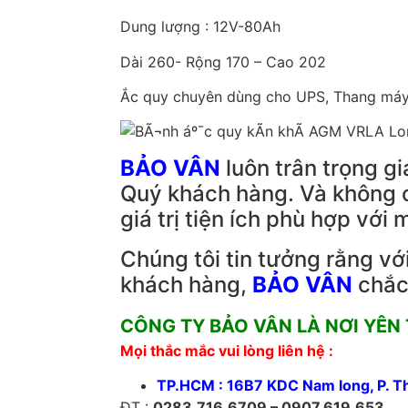
Dung lượng : 12V-80Ah
Dài 260- Rộng 170 – Cao 202
Ắc quy chuyên dùng cho UPS, Thang máy,
BẢO VÂN
luôn trân trọng gi
Quý khách hàng. Và không c
giá trị tiện ích phù hợp vớ
Chúng tôi tin tưởng rằng vớ
khách hàng,
BẢO VÂN
chắc
CÔNG TY BẢO VÂN LÀ NƠI YÊN
Mọi thắc mắc vui lòng liên hệ :
TP.HCM : 16B7 KDC Nam long, P. T
ĐT :
0283.716.6709 – 0907.619.653