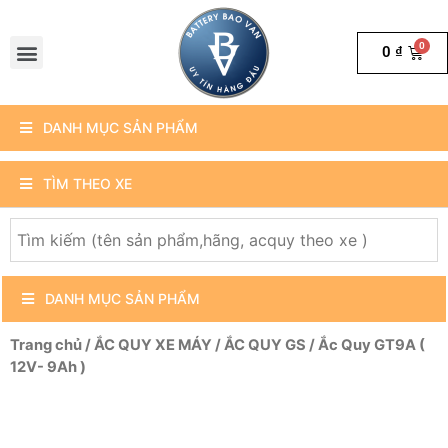
0
₫
DANH MỤC SẢN PHẨM
TÌM THEO XE
DANH MỤC SẢN PHẨM
Trang chủ
/
ẮC QUY XE MÁY
/
ẮC QUY GS
/ Ắc Quy GT9A (
12V- 9Ah )