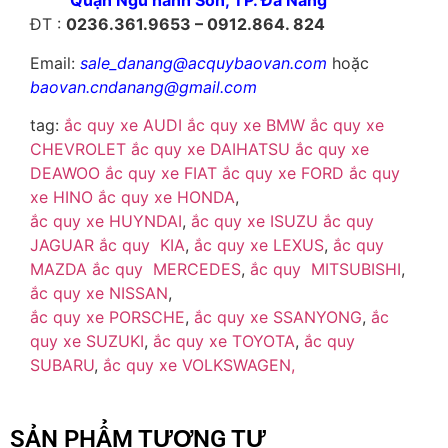
Quận Ngũ hành Sơn, TP. Đà Nẵng
ĐT :
0236.361.9653 – 0912.864. 824
Email:
sale_danang@acquybaovan.com
hoặc
baovan.cndanang@gmail.com
tag:
ắc quy xe AUDI
ắc quy xe BMW
ắc quy xe
CHEVROLET
ắc quy xe DAIHATSU
ắc quy xe
DEAWOO
ắc quy xe FIAT
ắc quy xe FORD
ắc quy
xe HINO
ắc quy xe HONDA
,
ắc quy xe HUYNDAI
,
ắc quy xe ISUZU
ắc quy
JAGUAR
ắc quy KIA
,
ắc quy xe LEXUS
,
ắc quy
MAZDA
ắc quy MERCEDES
,
ắc quy MITSUBISHI
,
ắc quy xe NISSAN
,
ắc quy xe PORSCHE
,
ắc quy xe SSANYONG
,
ắc
quy xe SUZUKI
,
ắc quy xe TOYOTA
,
ắc quy
SUBARU
,
ắc quy xe VOLKSWAGEN,
SẢN PHẨM TƯƠNG TỰ