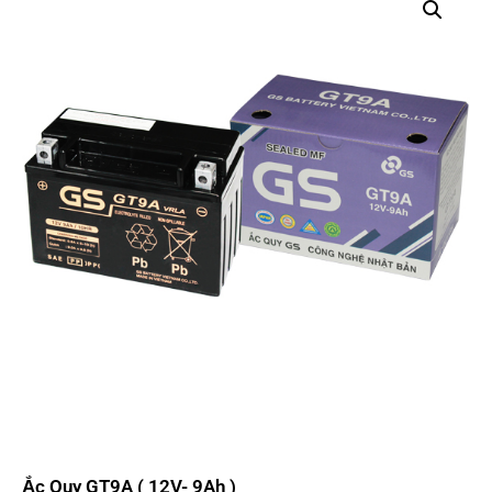
Ắc Quy GT9A ( 12V- 9Ah )