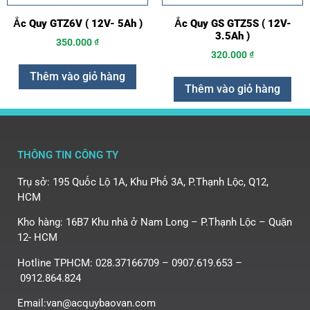
Ắc Quy GTZ6V ( 12V- 5Ah )
Ắc Quy GS GTZ5S ( 12V-
3.5Ah )
350.000
₫
320.000
₫
Thêm vào giỏ hàng
Thêm vào giỏ hàng
THÔNG TIN CÔNG TY
Trụ sở: 195 Quốc Lộ 1A, Khu Phố 3A, P.Thạnh Lộc, Q12,
HCM
Kho hàng: 16B7 Khu nhà ở Nam Long – P.Thạnh Lộc – Quận
12- HCM
Hotline TPHCM: 028.37166709 – 0907.619.653 –
0912.864.824
Email:van@acquybaovan.com