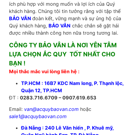
ích phù hợp với mong muốn và lợi ích của Quý
khách hàng. Chúng tôi tin tưởng rằng với tập thể
BẢO VÂN
đoàn kết, vững mạnh và sự ủng hộ của
Quý khách hàng,
BẢO VÂN
chắc chắn sẽ gặt hái
được nhiều thành công hơn nữa trong tương lai.
CÔNG TY BẢO VÂN LÀ NƠI YÊN TÂM
LỰA CHỌN ẮC QUY TỐT NHẤT CHO
BẠN !
Mọi thắc mắc vui lòng liên hệ :
TP.HCM : 16B7 KDC Nam long, P. Thạnh lộc,
Quận 12, TP.HCM
ĐT :
0283.716.6709 – 0907.619.653
Email:
van@acquybaovan.com
hoặc
sale1@acquybaovan.com
Đà Nẵng : 240 Lê Văn hiến , P. Khuê mỹ,