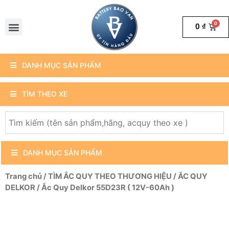
0
₫
DANH MỤC SẢN PHẨM
TÌM THEO XE
DANH MỤC SẢN PHẨM
Trang chủ
/
TÌM ẮC QUY THEO THƯƠNG HIỆU
/
ẮC QUY
DELKOR
/ Ắc Quy Delkor 55D23R ( 12V-60Ah )