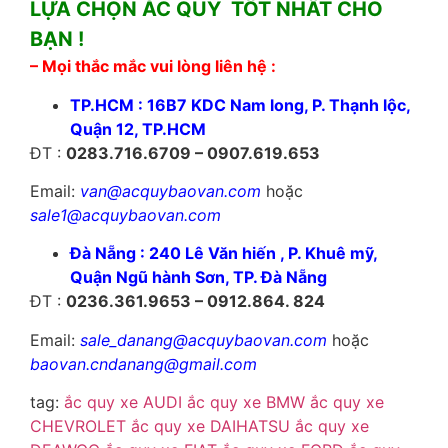
LỰA CHỌN ẮC QUY TỐT NHẤT CHO
BẠN !
– Mọi thắc mắc vui lòng liên hệ :
TP.HCM : 16B7 KDC Nam long, P. Thạnh lộc,
Quận 12, TP.HCM
ĐT :
0283.716.6709 – 0907.619.653
Email:
van@acquybaovan.com
hoặc
sale1@acquybaovan.com
Đà Nẵng : 240 Lê Văn hiến , P. Khuê mỹ,
Quận Ngũ hành Sơn, TP. Đà Nẵng
ĐT :
0236.361.9653 – 0912.864. 824
Email:
sale_danang@acquybaovan.com
hoặc
baovan.cndanang@gmail.com
tag:
ắc quy xe AUDI
ắc quy xe BMW
ắc quy xe
CHEVROLET
ắc quy xe DAIHATSU
ắc quy xe