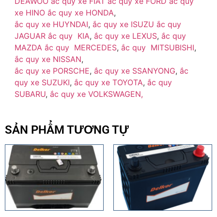
DEAWOO
ắc quy xe FIAT
ắc quy xe FORD
ắc quy
xe HINO
ắc quy xe HONDA
,
ắc quy xe HUYNDAI
,
ắc quy xe ISUZU
ắc quy
JAGUAR
ắc quy KIA
,
ắc quy xe LEXUS
,
ắc quy
MAZDA
ắc quy MERCEDES
,
ắc quy MITSUBISHI
,
ắc quy xe NISSAN
,
ắc quy xe PORSCHE
,
ắc quy xe SSANYONG
,
ắc
quy xe SUZUKI
,
ắc quy xe TOYOTA
,
ắc quy
SUBARU
,
ắc quy xe VOLKSWAGEN,
SẢN PHẨM TƯƠNG TỰ