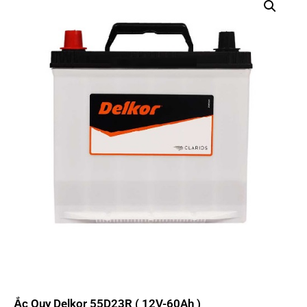
Ắc Quy Delkor 55D23R ( 12V-60Ah )