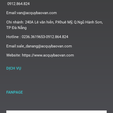
0912.864.824
Email:van@acquybaovan.com
Chi nhánh: 240A Lê văn hiến, P.Khuê Mỹ, Q.Ngũ Hành Sơn,
TP Đà Nẵng
Hotline : 0236.3619653-0912.864.824
Email:sale_danang@acquybaovan.com
Website: https://www.acquybaovan.com
DỊCH VỤ
FANPAGE