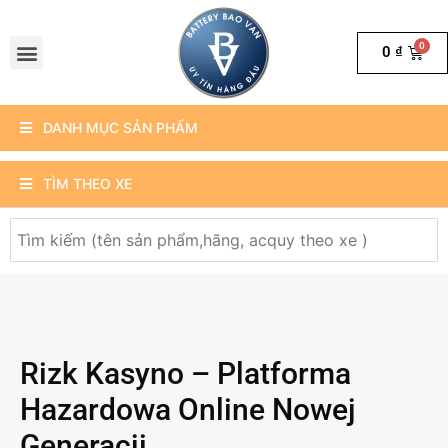
0
₫
DANH MỤC SẢN PHẨM
TÌM THEO XE
Rizk Kasyno – Platforma
Hazardowa Online Nowej
Generacji