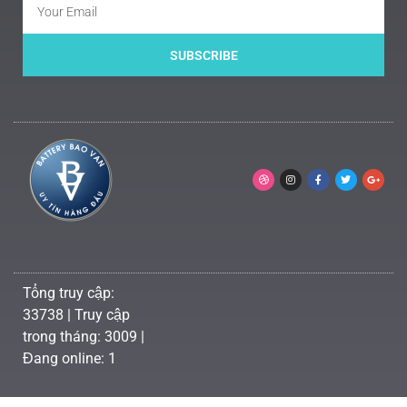
SUBSCRIBE
Tổng truy cập:
33738 | Truy cập
trong tháng: 3009 |
Đang online: 1