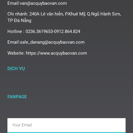
Email:van@acquybaovan.com
Chi nhánh: 240A Lê văn hiến, P.Khuê Mỹ, Q.Ngũ Hành Sơn,
TP Đà Nẵng
Hotline : 0236.3619653-0912.864.824
Email:sale_danang@acquybaovan.com
Website: https://www.acquybaovan.com
DỊCH VỤ
FANPAGE