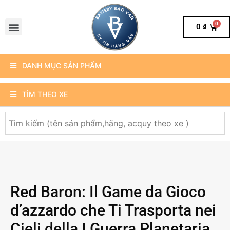
0
₫
DANH MỤC SẢN PHẨM
TÌM THEO XE
Red Baron: Il Game da Gioco
d’azzardo che Ti Trasporta nei
Cieli della I Guerra Planetaria