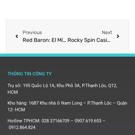
Previous
Next
Red Baron: El Mítico Game de Azar que Dominó los Aires del Ocio
Rocky Spin Casinò: La Tua Destinazione di Intrattenimento di Lusso nel 2024
THÔNG TIN CÔNG TY
Trụ sở: 195 Quốc Lộ 1A, Khu Phố 3A, P.Thạnh Lộc, Q12,
HCM
Kho hàng: 16B7 Khu nhà ở Nam Long – P.Thạnh Lộc – Quận
12- HCM
Hotline TPHCM: 028.37166709 – 0907.619.653 –
0912.864.824