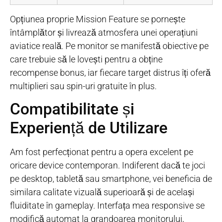
Opțiunea proprie Mission Feature se pornește
întâmplător și livrează atmosfera unei operațiuni
aviatice reală. Pe monitor se manifestă obiective pe
care trebuie să le lovești pentru a obține
recompense bonus, iar fiecare target distrus îți oferă
multiplieri sau spin-uri gratuite în plus.
Compatibilitate și
Experiență de Utilizare
Am fost perfecționat pentru a opera excelent pe
oricare device contemporan. Indiferent dacă te joci
pe desktop, tabletă sau smartphone, vei beneficia de
similara calitate vizuală superioară și de același
fluiditate în gameplay. Interfața mea responsive se
modifică automat la grandoarea monitorului,