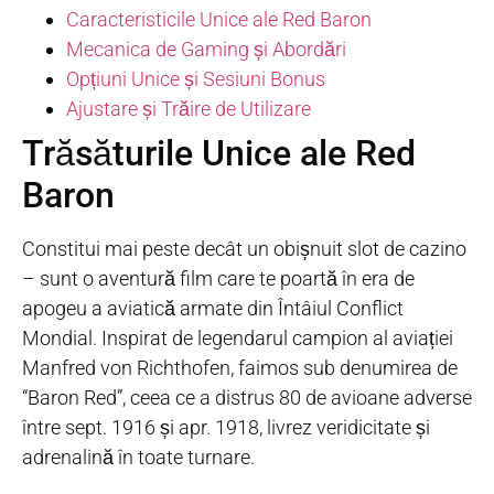
Caracteristicile Unice ale Red Baron
Mecanica de Gaming și Abordări
Opțiuni Unice și Sesiuni Bonus
Ajustare și Trăire de Utilizare
Trăsăturile Unice ale Red
Baron
Constitui mai peste decât un obișnuit slot de cazino
– sunt o aventură film care te poartă în era de
apogeu a aviatică armate din Întâiul Conflict
Mondial. Inspirat de legendarul campion al aviației
Manfred von Richthofen, faimos sub denumirea de
“Baron Red”, ceea ce a distrus 80 de avioane adverse
între sept. 1916 și apr. 1918, livrez veridicitate și
adrenalină în toate turnare.