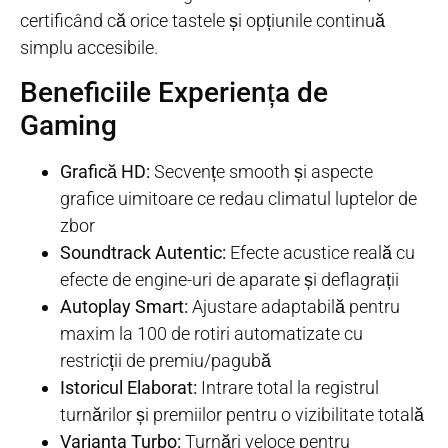
certificând că orice tastele și opțiunile continuă
simplu accesibile.
Beneficiile Experiența de
Gaming
Grafică HD:
Secvențe smooth și aspecte
grafice uimitoare ce redau climatul luptelor de
zbor
Soundtrack Autentic:
Efecte acustice reală cu
efecte de engine-uri de aparate și deflagrații
Autoplay Smart:
Ajustare adaptabilă pentru
maxim la 100 de rotiri automatizate cu
restricții de premiu/pagubă
Istoricul Elaborat:
Intrare total la registrul
turnărilor și premiilor pentru o vizibilitate totală
Varianta Turbo:
Turnări veloce pentru