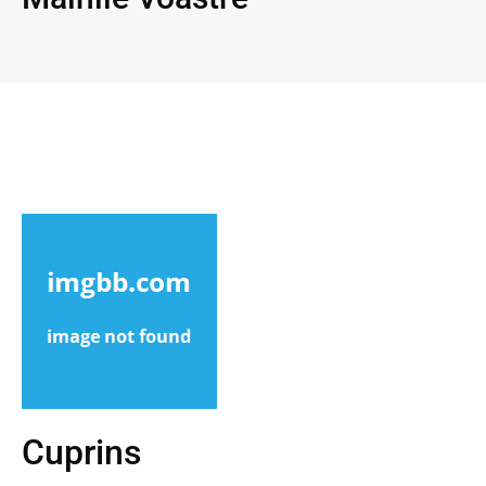
Cuprins