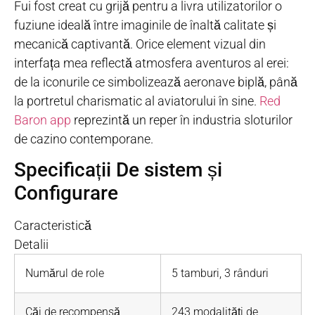
Fui fost creat cu grijă pentru a livra utilizatorilor o
fuziune ideală între imaginile de înaltă calitate și
mecanică captivantă. Orice element vizual din
interfața mea reflectă atmosfera aventuros al erei:
de la iconurile ce simbolizează aeronave biplă, până
la portretul charismatic al aviatorului în sine.
Red
Baron app
reprezintă un reper în industria sloturilor
de cazino contemporane.
Specificații De sistem și
Configurare
Caracteristică
Detalii
Numărul de role
5 tamburi, 3 rânduri
Căi de recompensă
243 modalități de