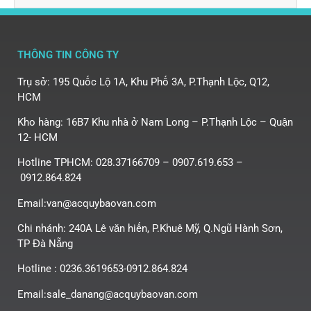
THÔNG TIN CÔNG TY
Trụ sở: 195 Quốc Lộ 1A, Khu Phố 3A, P.Thạnh Lộc, Q12,
HCM
Kho hàng: 16B7 Khu nhà ở Nam Long – P.Thạnh Lộc – Quận
12- HCM
Hotline TPHCM: 028.37166709 – 0907.619.653 –
0912.864.824
Email:van@acquybaovan.com
Chi nhánh: 240A Lê văn hiến, P.Khuê Mỹ, Q.Ngũ Hành Sơn,
TP Đà Nẵng
Hotline : 0236.3619653-0912.864.824
Email:sale_danang@acquybaovan.com