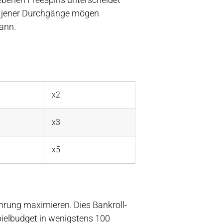
uf jener Durchgänge mögen
ann.
x2
x3
x5
hrung maximieren. Dies Bankroll-
pielbudget in wenigstens 100