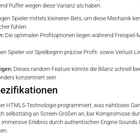
end Puffer wegen diese Varianz als haben.
gen Spieler mittels kleineren Bets, um diese Mechanik 
icher fühlen
n:
Die optimalen Profitoptionen liegen während Freispiel-
en Spieler vor Spielbeginn präzise Profit- sowie Verlust-L
igen:
Dieses random Feature könnte die Bilanz schnell bee
nders konzentriert sein
ezifikationen
er HTML5-Technologie programmiert, was nahtloses Gami
 sich selbsttätig an Screen-Größen an, bar Kompromisse dur
immersive Erlebnis durch authentischen Engine-Sounds &
nen.