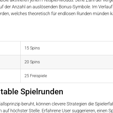
 auf der Anzahl an auslösenden Bonus-Symbole. Im Verla
werden, welches theoretisch für endlosen Runden münden k
15 Spins
20 Spins
25 Freispiele
itable Spielrunden
lsprinzip beruht, können clevere Strategien die Spielerfa
auf höchster Stelle. Erfahrene User suggerieren, einen S