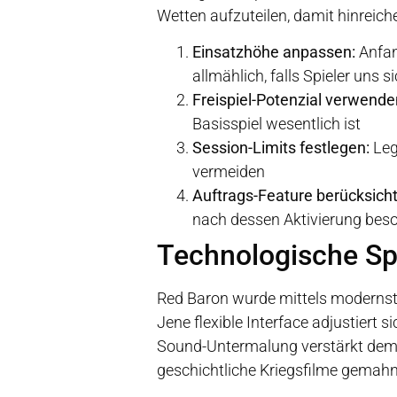
Wetten aufzuteilen, damit hinreich
Einsatzhöhe anpassen:
Anfan
allmählich, falls Spieler uns s
Freispiel-Potenzial verwende
Basisspiel wesentlich ist
Session-Limits festlegen:
Leg
vermeiden
Auftrags-Feature berücksicht
nach dessen Aktivierung beso
Technologische Sp
Red Baron wurde mittels modernst
Jene flexible Interface adjustiert
Sound-Untermalung verstärkt dem 
geschichtliche Kriegsfilme gemah