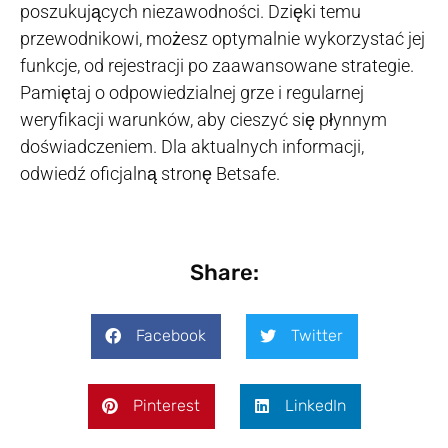
poszukujących niezawodności. Dzięki temu
przewodnikowi, możesz optymalnie wykorzystać jej
funkcje, od rejestracji po zaawansowane strategie.
Pamiętaj o odpowiedzialnej grze i regularnej
weryfikacji warunków, aby cieszyć się płynnym
doświadczeniem. Dla aktualnych informacji,
odwiedź oficjalną stronę Betsafe.
Share:
Facebook
Twitter
Pinterest
LinkedIn