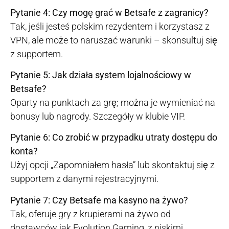
Pytanie 4: Czy mogę grać w Betsafe z zagranicy?
Tak, jeśli jesteś polskim rezydentem i korzystasz z
VPN, ale może to naruszać warunki – skonsultuj się
z supportem.
Pytanie 5: Jak działa system lojalnościowy w
Betsafe?
Oparty na punktach za grę; można je wymieniać na
bonusy lub nagrody. Szczegóły w klubie VIP.
Pytanie 6: Co zrobić w przypadku utraty dostępu do
konta?
Użyj opcji „Zapomniałem hasła” lub skontaktuj się z
supportem z danymi rejestracyjnymi.
Pytanie 7: Czy Betsafe ma kasyno na żywo?
Tak, oferuje gry z krupierami na żywo od
dostawców jak Evolution Gaming, z niskimi