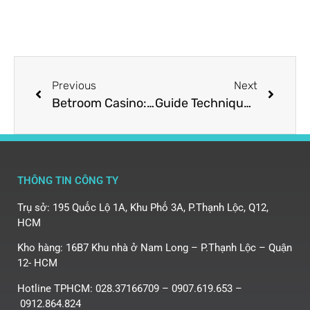
Previous
Next
Betroom Casino: Manuale di Sopravvivenza per Slot e Bonus – Analisi Tecnica Aggiornata
Guide Technique du Login Unibet : Dépannage, Stratégie Bonus et Analyse de l’App
THÔNG TIN CÔNG TY
Trụ sở: 195 Quốc Lộ 1A, Khu Phố 3A, P.Thạnh Lộc, Q12,
HCM
Kho hàng: 16B7 Khu nhà ở Nam Long – P.Thạnh Lộc – Quận
12- HCM
Hotline TPHCM: 028.37166709 – 0907.619.653 –
0912.864.824