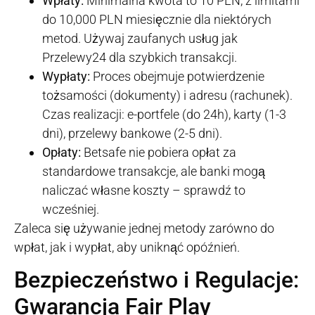
Wpłaty:
Minimalna kwota to 10 PLN, z limitami
do 10,000 PLN miesięcznie dla niektórych
metod. Używaj zaufanych usług jak
Przelewy24 dla szybkich transakcji.
Wypłaty:
Proces obejmuje potwierdzenie
tożsamości (dokumenty) i adresu (rachunek).
Czas realizacji: e-portfele (do 24h), karty (1-3
dni), przelewy bankowe (2-5 dni).
Opłaty:
Betsafe nie pobiera opłat za
standardowe transakcje, ale banki mogą
naliczać własne koszty – sprawdź to
wcześniej.
Zaleca się używanie jednej metody zarówno do
wpłat, jak i wypłat, aby uniknąć opóźnień.
Bezpieczeństwo i Regulacje:
Gwarancja Fair Play