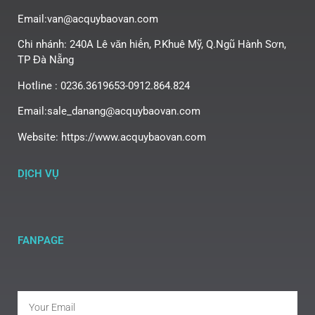
Email:van@acquybaovan.com
Chi nhánh: 240A Lê văn hiến, P.Khuê Mỹ, Q.Ngũ Hành Sơn,
TP Đà Nẵng
Hotline : 0236.3619653-0912.864.824
Email:sale_danang@acquybaovan.com
Website: https://www.acquybaovan.com
DỊCH VỤ
FANPAGE