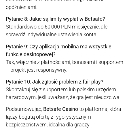
opóźnieniami.
Pytanie 8: Jakie są limity wypłat w Betsafe?
Standardowo do 50,000 PLN miesięcznie, ale
sprawdź indywidualne ustawienia konta.
Pytanie 9: Czy aplikacja mobilna ma wszystkie
funkcje desktopowej?
Tak, włącznie z płatnościami, bonusami i supportem
– projekt jest responsywny.
Pytanie 10: Jak zgłosić problem z fair play?
Skontaktuj się z supportem lub polskim urzędem
hazardowym, jeśli uważasz, że gra jest nieuczciwa.
Podsumowując,
Betsafe Casino
to platforma, która
łączy bogatą ofertę z rygorystycznym
bezpieczeństwem, idealna dla graczy