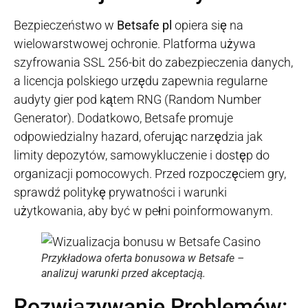
Bezpieczeństwo w
Betsafe pl
opiera się na
wielowarstwowej ochronie. Platforma używa
szyfrowania SSL 256-bit do zabezpieczenia danych,
a licencja polskiego urzędu zapewnia regularne
audyty gier pod kątem RNG (Random Number
Generator). Dodatkowo, Betsafe promuje
odpowiedzialny hazard, oferując narzędzia jak
limity depozytów, samowykluczenie i dostęp do
organizacji pomocowych. Przed rozpoczęciem gry,
sprawdź politykę prywatności i warunki
użytkowania, aby być w pełni poinformowanym.
Przykładowa oferta bonusowa w Betsafe –
analizuj warunki przed akceptacją.
Rozwiązywanie Problemów: