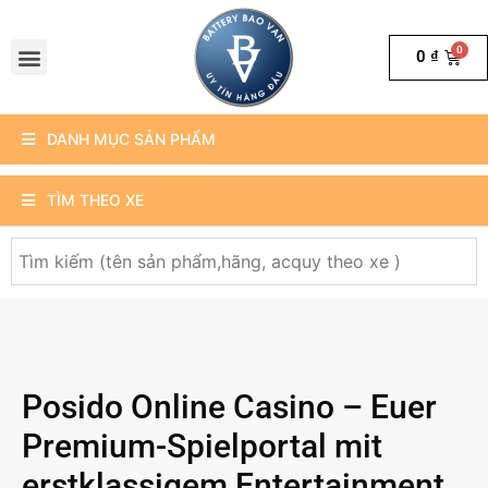
0
₫
DANH MỤC SẢN PHẨM
TÌM THEO XE
Posido Online Casino – Euer
Premium-Spielportal mit
erstklassigem Entertainment