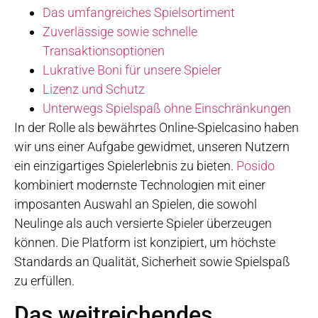
Das umfangreiches Spielsortiment
Zuverlässige sowie schnelle
Transaktionsoptionen
Lukrative Boni für unsere Spieler
Lizenz und Schutz
Unterwegs Spielspaß ohne Einschränkungen
In der Rolle als bewährtes Online-Spielcasino haben
wir uns einer Aufgabe gewidmet, unseren Nutzern
ein einzigartiges Spielerlebnis zu bieten.
Posido
kombiniert modernste Technologien mit einer
imposanten Auswahl an Spielen, die sowohl
Neulinge als auch versierte Spieler überzeugen
können. Die Platform ist konzipiert, um höchste
Standards an Qualität, Sicherheit sowie Spielspaß
zu erfüllen.
Das weitreichendes