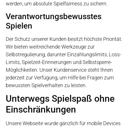
werden, um absolute Spielfairness zu sichern.
Verantwortungsbewusstes
Spielen
Der Schutz unserer Kunden besitzt höchste Priorität.
Wir bieten weitreichende Werkzeuge zur
Selbstregulierung, darunter Einzahlungslimits, Loss-
Limits, Spielzeit-Erinnerungen und Selbstsperre-
Möglichkeiten. Unser Kundenservice steht Ihnen
jederzeit zur Verfügung, um Hilfe bei Fragen zum
bewussten Spielverhalten zu leisten.
Unterwegs Spielspaß ohne
Einschränkungen
Unsere Webseite wurde gänzlich für mobile Devices