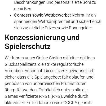
Beschränkungen und personalisierte Boni zu
genießen
Contests sowie Wettbewerbe:
Nehmt ihr an
spannenden Wettkämpfen teil und sichert euch
sich zusätzliche Prizes sowie Bonusgelder
Konzessionierung und
Spielerschutz
Wir führen unser Online-Casino mit einer gültigen
Glücksspiellizenz, die strikte regulatorische
Vorgaben entspricht. Diese Lizenz gewährleistet
sicher, dass alle Spielangebote fair ablaufen und
periodisch von unparteiischen Prüfinstituten
überprüft werden. Tatsächlich nutzen alle die
Games verifizierte RNGs (RNG), welche durch
akkreditierten Testlaboren wie eCOGRA geprüft