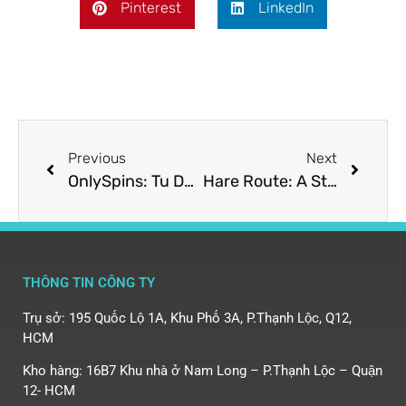
Pinterest
LinkedIn
Previous
Next
OnlySpins: Tu Destino de Entretenimiento en Línea con Posibilidades Ilimitadas
Hare Route: A Strategic Chemin de Fer Method That Transforms Everything
THÔNG TIN CÔNG TY
Trụ sở: 195 Quốc Lộ 1A, Khu Phố 3A, P.Thạnh Lộc, Q12,
HCM
Kho hàng: 16B7 Khu nhà ở Nam Long – P.Thạnh Lộc – Quận
12- HCM