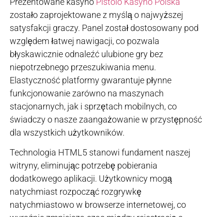
Prezentowane kasyno
Pistolo Kasyno Polska
zostało zaprojektowane z myślą o najwyższej
satysfakcji graczy. Panel został dostosowany pod
względem łatwej nawigacji, co pozwala
błyskawicznie odnaleźć ulubione gry bez
niepotrzebnego przeszukiwania menu.
Elastyczność platformy gwarantuje płynne
funkcjonowanie zarówno na maszynach
stacjonarnych, jak i sprzętach mobilnych, co
świadczy o nasze zaangażowanie w przystępność
dla wszystkich użytkowników.
Technologia HTML5 stanowi fundament naszej
witryny, eliminując potrzebę pobierania
dodatkowego aplikacji. Użytkownicy mogą
natychmiast rozpocząć rozgrywkę
natychmiastowo w browserze internetowej, co