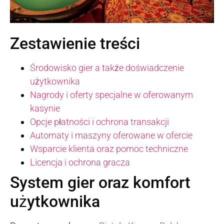
Zestawienie treści
Środowisko gier a także doświadczenie
użytkownika
Nagrody i oferty specjalne w oferowanym
kasynie
Opcje płatności i ochrona transakcji
Automaty i maszyny oferowane w ofercie
Wsparcie klienta oraz pomoc techniczne
Licencja i ochrona gracza
System gier oraz komfort
użytkownika