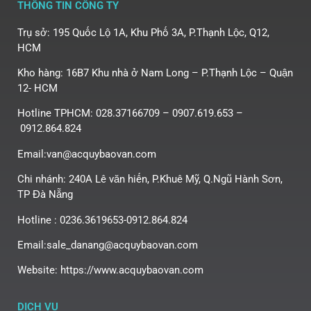
THÔNG TIN CÔNG TY
Trụ sở: 195 Quốc Lộ 1A, Khu Phố 3A, P.Thạnh Lộc, Q12,
HCM
Kho hàng: 16B7 Khu nhà ở Nam Long – P.Thạnh Lộc – Quận
12- HCM
Hotline TPHCM: 028.37166709 – 0907.619.653 –
0912.864.824
Email:van@acquybaovan.com
Chi nhánh: 240A Lê văn hiến, P.Khuê Mỹ, Q.Ngũ Hành Sơn,
TP Đà Nẵng
Hotline : 0236.3619653-0912.864.824
Email:sale_danang@acquybaovan.com
Website: https://www.acquybaovan.com
DỊCH VỤ