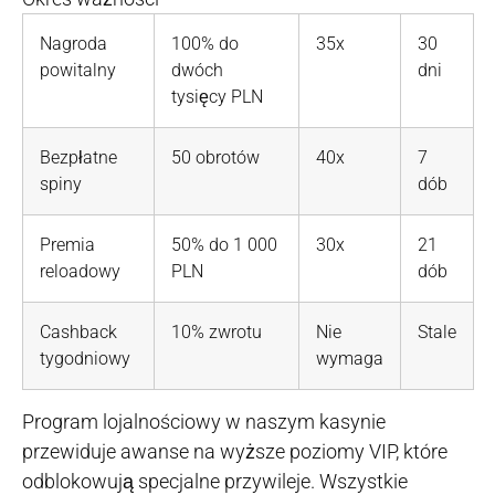
Nagroda
100% do
35x
30
powitalny
dwóch
dni
tysięcy PLN
Bezpłatne
50 obrotów
40x
7
spiny
dób
Premia
50% do 1 000
30x
21
reloadowy
PLN
dób
Cashback
10% zwrotu
Nie
Stale
tygodniowy
wymaga
Program lojalnościowy w naszym kasynie
przewiduje awanse na wyższe poziomy VIP, które
odblokowują specjalne przywileje. Wszystkie