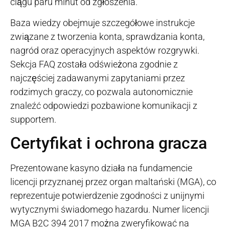
ciągu paru minut od zgłoszenia.
Baza wiedzy obejmuje szczegółowe instrukcje
związane z tworzenia konta, sprawdzania konta,
nagród oraz operacyjnych aspektów rozgrywki.
Sekcja FAQ została odświeżona zgodnie z
najczęściej zadawanymi zapytaniami przez
rodzimych graczy, co pozwala autonomicznie
znaleźć odpowiedzi pozbawione komunikacji z
supportem.
Certyfikat i ochrona gracza
Prezentowane kasyno działa na fundamencie
licencji przyznanej przez organ maltański (MGA), co
reprezentuje potwierdzenie zgodności z unijnymi
wytycznymi świadomego hazardu. Numer licencji
MGA B2C 394 2017 można zweryfikować na