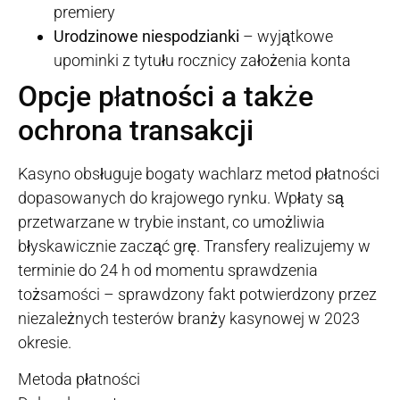
premiery
Urodzinowe niespodzianki
– wyjątkowe
upominki z tytułu rocznicy założenia konta
Opcje płatności a także
ochrona transakcji
Kasyno obsługuje bogaty wachlarz metod płatności
dopasowanych do krajowego rynku. Wpłaty są
przetwarzane w trybie instant, co umożliwia
błyskawicznie zacząć grę. Transfery realizujemy w
terminie do 24 h od momentu sprawdzenia
tożsamości – sprawdzony fakt potwierdzony przez
niezależnych testerów branży kasynowej w 2023
okresie.
Metoda płatności