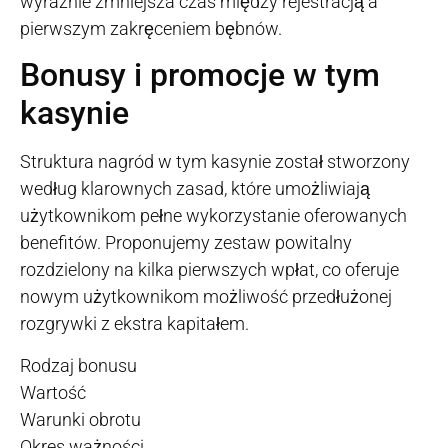
wyraźnie zmniejsza czas między rejestracją a
pierwszym zakręceniem bębnów.
Bonusy i promocje w tym
kasynie
Struktura nagród w tym kasynie został stworzony
według klarownych zasad, które umożliwiają
użytkownikom pełne wykorzystanie oferowanych
benefitów. Proponujemy zestaw powitalny
rozdzielony na kilka pierwszych wpłat, co oferuje
nowym użytkownikom możliwość przedłużonej
rozgrywki z ekstra kapitałem.
Rodzaj bonusu
Wartość
Warunki obrotu
Okres ważności