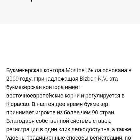
Букмекерская контора Mostbet была основана в
2009 году. Принадлежащая Bizbon N.V., эта
букмекерская контора имеет
восточноевропейские корни и регулируется в
Кюрасао. В настоящее время букмекер
принимает игроков из более чем 90 стран.
Благодаря собственной системе ставок,
регистрация в один клик легкодоступна, а также
удобны традиционные способы регистрации: по