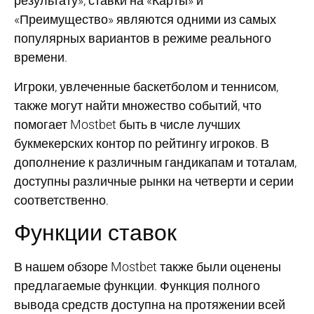
результату», ставки на «Карты» и
«Преимущество» являются одними из самых
популярных вариантов в режиме реального
времени.
Игроки, увлеченные баскетболом и теннисом,
также могут найти множество событий, что
помогает Mostbet быть в числе лучших
букмекерских контор по рейтингу игроков. В
дополнение к различным гандикапам и тоталам,
доступны различные рынки на четверти и серии
соответственно.
Функции ставок
В нашем обзоре Mostbet также были оценены
предлагаемые функции. Функция полного
вывода средств доступна на протяжении всей