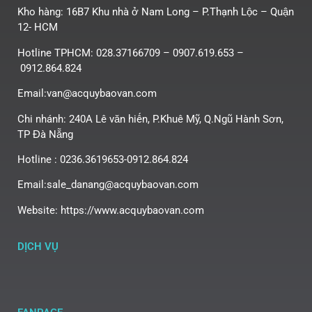
Kho hàng: 16B7 Khu nhà ở Nam Long – P.Thạnh Lộc – Quận
12- HCM
Hotline TPHCM: 028.37166709 – 0907.619.653 –
0912.864.824
Email:van@acquybaovan.com
Chi nhánh: 240A Lê văn hiến, P.Khuê Mỹ, Q.Ngũ Hành Sơn,
TP Đà Nẵng
Hotline : 0236.3619653-0912.864.824
Email:sale_danang@acquybaovan.com
Website: https://www.acquybaovan.com
DỊCH VỤ