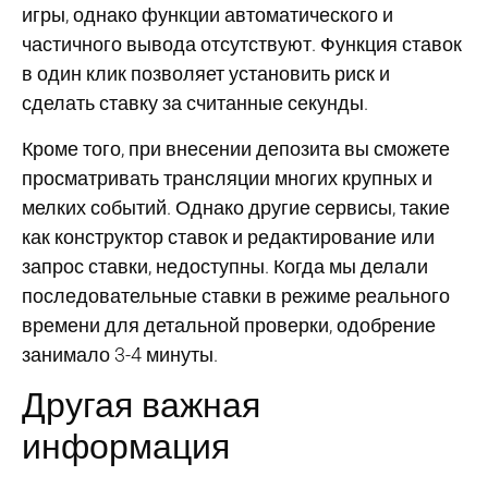
игры, однако функции автоматического и
частичного вывода отсутствуют. Функция ставок
в один клик позволяет установить риск и
сделать ставку за считанные секунды.
Кроме того, при внесении депозита вы сможете
просматривать трансляции многих крупных и
мелких событий. Однако другие сервисы, такие
как конструктор ставок и редактирование или
запрос ставки, недоступны. Когда мы делали
последовательные ставки в режиме реального
времени для детальной проверки, одобрение
занимало 3-4 минуты.
Другая важная
информация