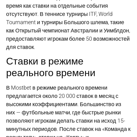
время как ставки на отдельные события
отсутствуют. В теннисе турниры ITF, World
Tournament и турниры Большого шлема, такие
как Открытый чемпионат Австралии и Уимблдон,
предоставляют игрокам более 50 возможностей
для ставок.
Ставки в режиме
реального времени
В Mostbet в режиме реального времени
предлагается около 20 000 ставок в месяц с
высокими коэффициентами. Большинство из
них — футбольные матчи, где быстрые рынки
позволяют игрокам делать ставки на исход 15-
минутных периодов. После ставок на «Команда к