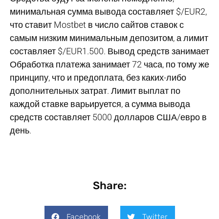
минимальная сумма вывода составляет $/EUR2,
что ставит Mostbet в число сайтов ставок с
самым низким минимальным депозитом, а лимит
составляет $/EUR1.500. Вывод средств занимает
Обработка платежа занимает 72 часа, по тому же
принципу, что и предоплата, без каких-либо
дополнительных затрат. Лимит выплат по
каждой ставке варьируется, а сумма вывода
средств составляет 5000 долларов США/евро в
день.
Share:
Facebook
Twitter