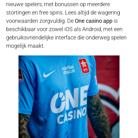
nieuwe spelers, met bonussen op meerdere
stortingen en free spins. Lees altijd de wagering
voorwaarden zorgvuldig. De
One casino app
is
beschikbaar voor zowel iOS als Android, met een
gebruiksvriendelijke interface die onderweg spelen
mogelijk maakt.