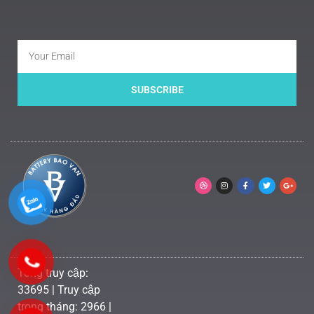
SUBSCRIBE
Tổng truy cập:
33695 | Truy cập
trong tháng: 2966 |