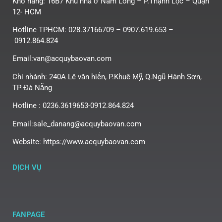
Kho hàng: 16B7 Khu nhà ở Nam Long – P.Thạnh Lộc – Quận
12- HCM
Hotline TPHCM: 028.37166709 – 0907.619.653 –
0912.864.824
Email:van@acquybaovan.com
Chi nhánh: 240A Lê văn hiến, P.Khuê Mỹ, Q.Ngũ Hành Sơn,
TP Đà Nẵng
Hotline : 0236.3619653-0912.864.824
Email:sale_danang@acquybaovan.com
Website: https://www.acquybaovan.com
DỊCH VỤ
FANPAGE