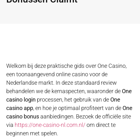
Welkom bij deze praktische gids over One Casino,
een toonaangevend online casino voor de
Nederlandse markt. In deze standaard review
behandelen we de kernaspecten, waaronder de
One
casino login
processen, het gebruik van de
One
casino app
, en hoe je optimaal profiteert van de
One
casino bonus
aanbiedingen. Bezoek de officiële site
via
https://one-casino-nl.com.nl/
om direct te
beginnen met spelen.