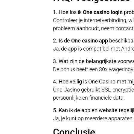
1. Hoe los ik
One casino login
prob
Controleer je internetverbinding, w
probleem aanhoudt, neem contact 
2. Is de
One casino app
beschikbaa
Ja, de app is compatibel met Andr
3. Wat zijn de belangrijkste voor
De bonus heeft een 30x wageringvere
4. Hoe veilig is One Casino met m
One Casino gebruikt SSL-encryptie
persoonlijke en financiële data.
5. Kan ik de app en website tegeli
Ja, je kunt op meerdere apparaten 
Conclusie