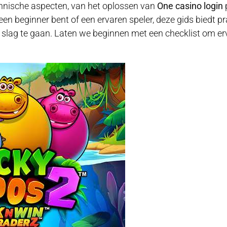
hnische aspecten, van het oplossen van
One casino login
u een beginner bent of een ervaren speler, deze gids biedt p
slag te gaan. Laten we beginnen met een checklist om erv