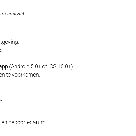
m eruitziet.
etgeving.
.
app
(Android 5.0+ of iOS 10.0+).
en te voorkomen.
n:
es en geboortedatum.