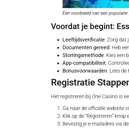
Een voorbeeld van een populaire g
Voordat je begint: Ess
Leeftijdsverificatie
: Zorg dat 
Documenten gereed
: Heb een
Stortingsmethode
: Kies een 
App-compatibiliteit
: Controle
Bonusvoorwaarden
: Lees de
Registratie Stappen
Het registreren bij One Casino is
Ga naar de officiële website v
Klik op de “Registreren” knop
Bevestig je e-mailadres via de