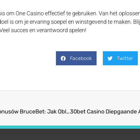
sis om One Casino effectief te gebruiken. Van het oplosse
el is om je ervaring soepel en winstgevend te maken. Bli
 Veel succes en verantwoord spelen!
Facebook
Twitter
Opanowanie Matematyki Bonusów BruceBet: Jak Obliczyć Wymagania Obrotu – Porady Eksperta