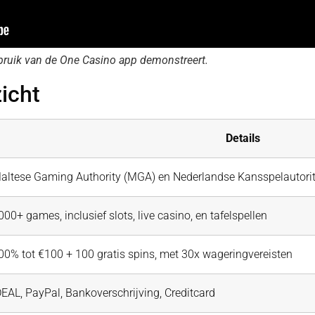
gebruik van de One Casino app demonstreert.
icht
Details
altese Gaming Authority (MGA) en Nederlandse Kansspelautorit
000+ games, inclusief slots, live casino, en tafelspellen
00% tot €100 + 100 gratis spins, met 30x wageringvereisten
DEAL, PayPal, Bankoverschrijving, Creditcard