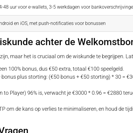
4-48 uur voor e-wallets, 3-5 werkdagen voor bankoverschrijving
ndroid en iOS, met push-notificaties voor bonussen
Wiskunde achter de Welkomstbo
 zijn, maar het is cruciaal om de wiskunde te begrijpen. L
t een 100% bonus, dus €50 extra, totaal €100 speelgeld.
 bonus plus storting: (€50 bonus + €50 storting) * 30 = €3
 to Player) 96% is, verwacht je €3000 * 0.96 = €2880 terug
 om de kans op verlies te minimaliseren, en houd de tijd
 Vragen