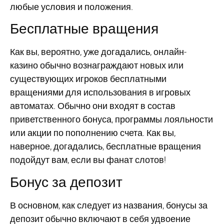
любые условия и положения.
Бесплатные вращения
Как вы, вероятно, уже догадались, онлайн-
казино обычно вознаграждают новых или
существующих игроков бесплатными
вращениями для использования в игровых
автоматах. Обычно они входят в состав
приветственного бонуса, программы лояльности
или акции по пополнению счета. Как вы,
наверное, догадались, бесплатные вращения
подойдут вам, если вы фанат слотов!
Бонус за депозит
В основном, как следует из названия, бонусы за
депозит обычно включают в себя удвоение