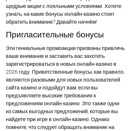
щедрые акции с лояльными условиями. Хотите
узнать, на какие бонусы онлайн-казино стоит
обратить внимание? Давайте начнём!
Пригласительные бонусы
Эти гениальные промоакции призваны привлечь
ваше внимание и заставить вас захотеть
зарегистрироваться в новых онлайн-казино в
2026 году. Приветственные бонусы, как правило,
являются разовыми для новых пользователей
сайта казино и подойдут вам, если вы
предъявляете высокие требования к
предложениям онлайн-казино. Это также одни
из самых выгодных предложений, которые вы
найдете при игре в онлайн-казино. Однако
помните, что следует обращать внимание на