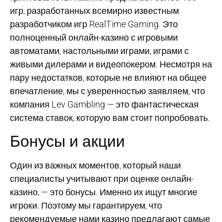
игр, разработанных всемирно известным
разработчиком игр RealTime Gaming. Это
полноценный онлайн-казино с игровыми
автоматами, настольными играми, играми с
живыми дилерами и видеопокером. Несмотря на
пару недостатков, которые не влияют на общее
впечатление, мы с уверенностью заявляем, что
компания Lev Gambling — это фантастическая
система ставок, которую вам стоит попробовать.
Бонусы и акции
Один из важных моментов, который наши
специалисты учитывают при оценке онлайн-
казино, — это бонусы. Именно их ищут многие
игроки. Поэтому мы гарантируем, что
рекомендуемые нами казино предлагают самые