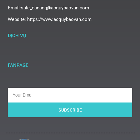
Email:sale_danang@acquybaovan.com
Website: https://www.acquybaovan.com
DỊCH VỤ
FANPAGE
SUBSCRIBE