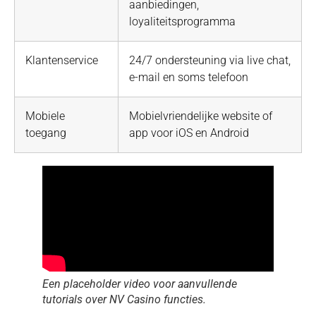
aanbiedingen,
loyaliteitsprogramma
Klantenservice
24/7 ondersteuning via live chat,
e-mail en soms telefoon
Mobiele
Mobielvriendelijke website of
toegang
app voor iOS en Android
Een placeholder video voor aanvullende
tutorials over NV Casino functies.