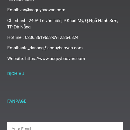
Email:van@acquybaovan.com
Chi nhánh: 240A Lê văn hiến, P.Khuê Mỹ, Q.Ngũ Hành Sơn,
TP Đà Nẵng
Hotline : 0236.3619653-0912.864.824
Email:sale_danang@acquybaovan.com
Website: https://www.acquybaovan.com
DỊCH VỤ
FANPAGE