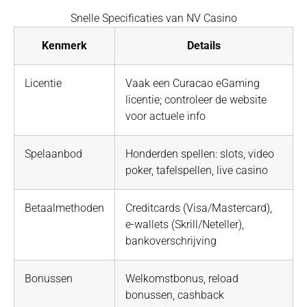
Snelle Specificaties van NV Casino
Kenmerk
Details
Licentie
Vaak een Curacao eGaming
licentie; controleer de website
voor actuele info
Spelaanbod
Honderden spellen: slots, video
poker, tafelspellen, live casino
Betaalmethoden
Creditcards (Visa/Mastercard),
e-wallets (Skrill/Neteller),
bankoverschrijving
Bonussen
Welkomstbonus, reload
bonussen, cashback