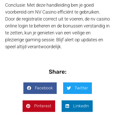
Conclusie: Met deze handleiding ben je goed
voorbereid om NV Casino efficiënt te gebruiken.
Door de registratie correct uit te voeren, de nv casino
online login te beheren en de bonussen verstandig in
te zetten, kun je genieten van een veilige en
plezierige gaming sessie. Blijf alert op updates en
speel altijd verantwoordelijk.
Share:
Facebook
Twitter
Pinterest
LinkedIn