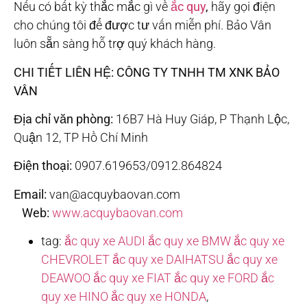
Nếu có bất kỳ thắc mắc gì về
ắc quy
,
hãy gọi điện
cho chúng tôi để được tư vấn miễn phí. Bảo Vân
luôn sẵn sàng hỗ trợ quý khách hàng.
CHI TIẾT LIÊN HỆ:
CÔNG TY TNHH TM XNK BẢO
VÂN
Địa chỉ văn phòng:
16B7 Hà Huy Giáp, P Thạnh Lộc,
Quận 12, TP Hồ Chí Minh
Điện thoại:
0907.619653/0912.864824
Email:
van@acquybaovan.com
Web:
www.acquybaovan.com
tag:
ắc quy xe AUDI
ắc quy xe BMW
ắc quy xe
CHEVROLET
ắc quy xe DAIHATSU
ắc quy xe
DEAWOO
ắc quy xe FIAT
ắc quy xe FORD
ắc
quy xe HINO
ắc quy xe HONDA
,