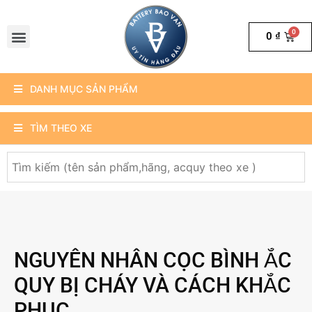
0
₫
DANH MỤC SẢN PHẨM
TÌM THEO XE
NGUYÊN NHÂN CỌC BÌNH ẮC
QUY BỊ CHÁY VÀ CÁCH KHẮC
PHỤC