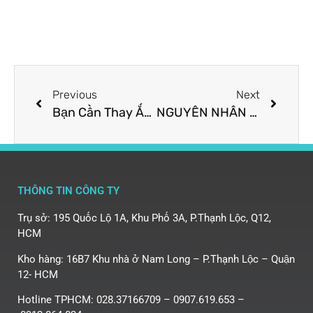
Previous
Next
Bạn Cần Thay Ắc Quy Sau Bao Lâu?
NGUYÊN NHÂN BÌNH ẮC QUY BỊ PHÙ – NỔ & 10 DẤU HIỆU ẮC QUY CẦN ĐƯỢC KIỂM TRA VÀ CHĂM SÓC
THÔNG TIN CÔNG TY
Trụ sở: 195 Quốc Lộ 1A, Khu Phố 3A, P.Thạnh Lộc, Q12,
HCM
Kho hàng: 16B7 Khu nhà ở Nam Long – P.Thạnh Lộc – Quận
12- HCM
Hotline TPHCM: 028.37166709 – 0907.619.653 –