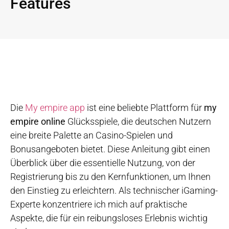
Features
Die
My empire app
ist eine beliebte Plattform für
my
empire online
Glücksspiele, die deutschen Nutzern
eine breite Palette an Casino-Spielen und
Bonusangeboten bietet. Diese Anleitung gibt einen
Überblick über die essentielle Nutzung, von der
Registrierung bis zu den Kernfunktionen, um Ihnen
den Einstieg zu erleichtern. Als technischer iGaming-
Experte konzentriere ich mich auf praktische
Aspekte, die für ein reibungsloses Erlebnis wichtig