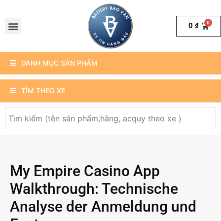
0
₫
DANH MỤC SẢN PHẨM
TÌM THEO XE
My Empire Casino App
Walkthrough: Technische
Analyse der Anmeldung und