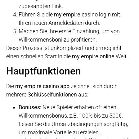
zugesandten Link.
Führen Sie die
my empire casino login
mit
Ihren neuen Anmeldedaten durch.
Machen Sie Ihre erste Einzahlung, um von
Willkommensboni zu profitieren.
Dieser Prozess ist unkompliziert und ermöglicht
einen schnellen Start in die
my empire online
Welt.
Hauptfunktionen
Die
my empire casino app
zeichnet sich durch
mehrere Schlüsselfunktionen aus:
Bonuses:
Neue Spieler erhalten oft einen
Willkommensbonus, z.B. 100% bis zu 500€.
Lesen Sie die Umsatzbedingungen sorgfältig,
um maximale Vorteile zu erzielen.