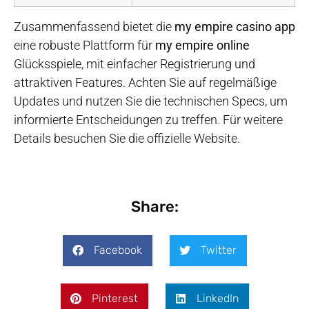
Zusammenfassend bietet die
my empire casino app
eine robuste Plattform für
my empire online
Glücksspiele, mit einfacher Registrierung und
attraktiven Features. Achten Sie auf regelmäßige
Updates und nutzen Sie die technischen Specs, um
informierte Entscheidungen zu treffen. Für weitere
Details besuchen Sie die offizielle Website.
Share:
Facebook
Twitter
Pinterest
LinkedIn