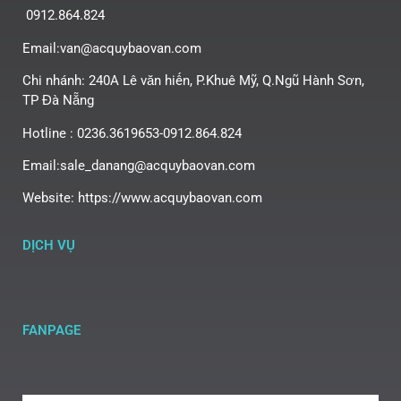
0912.864.824
Email:van@acquybaovan.com
Chi nhánh: 240A Lê văn hiến, P.Khuê Mỹ, Q.Ngũ Hành Sơn,
TP Đà Nẵng
Hotline : 0236.3619653-0912.864.824
Email:sale_danang@acquybaovan.com
Website: https://www.acquybaovan.com
DỊCH VỤ
FANPAGE