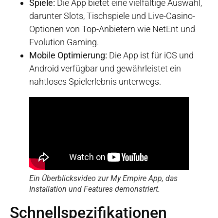
Spiele:
Die App bietet eine vielfältige Auswahl,
darunter Slots, Tischspiele und Live-Casino-
Optionen von Top-Anbietern wie NetEnt und
Evolution Gaming.
Mobile Optimierung:
Die App ist für iOS und
Android verfügbar und gewährleistet ein
nahtloses Spielerlebnis unterwegs.
Ein Überblicksvideo zur My Empire App, das
Installation und Features demonstriert.
Schnellspezifikationen