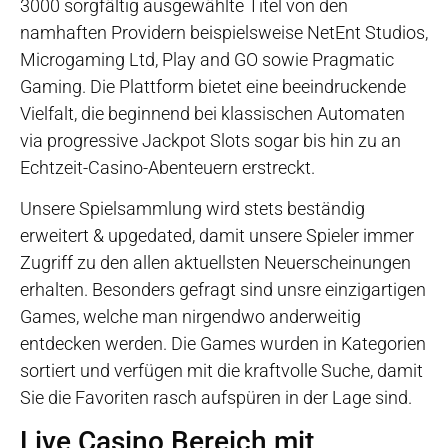
3000 sorgfältig ausgewählte Titel von den
namhaften Providern beispielsweise NetEnt Studios,
Microgaming Ltd, Play and GO sowie Pragmatic
Gaming. Die Plattform bietet eine beeindruckende
Vielfalt, die beginnend bei klassischen Automaten
via progressive Jackpot Slots sogar bis hin zu an
Echtzeit-Casino-Abenteuern erstreckt.
Unsere Spielsammlung wird stets beständig
erweitert & upgedated, damit unsere Spieler immer
Zugriff zu den allen aktuellsten Neuerscheinungen
erhalten. Besonders gefragt sind unsre einzigartigen
Games, welche man nirgendwo anderweitig
entdecken werden. Die Games wurden in Kategorien
sortiert und verfügen mit die kraftvolle Suche, damit
Sie die Favoriten rasch aufspüren in der Lage sind.
Live Casino Bereich mit