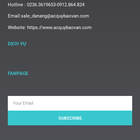
Hotline : 0236.3619653-0912.864.824
Email:sale_danang@acquybaovan.com
Website: https://www.acquybaovan.com
DỊCH VỤ
FANPAGE
SUBSCRIBE