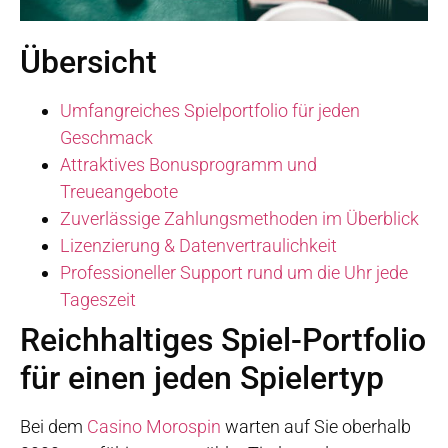
Übersicht
Umfangreiches Spielportfolio für jeden
Geschmack
Attraktives Bonusprogramm und
Treueangebote
Zuverlässige Zahlungsmethoden im Überblick
Lizenzierung & Datenvertraulichkeit
Professioneller Support rund um die Uhr jede
Tageszeit
Reichhaltiges Spiel-Portfolio
für einen jeden Spielertyp
Bei dem
Casino Morospin
warten auf Sie oberhalb