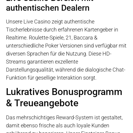
authentischen Dealern
Unsere Live Casino zeigt authentische
Tischerlebnisse durch erfahrenen Kartengeber in
Realtime. Roulette-Spiele, 21, Baccara &
unterschiedliche Poker Versionen sind verfügbar mit
diversen Sprachen für die Nutzung. Diese HD-
Streams garantieren exzellente
Darstellungsqualität, während die dialogische Chat-
Funktion für gesellige Interaktion sorgt.
Lukratives Bonusprogramm
& Treueangebote
Das mehrschichtiges Reward-System ist gestaltet,
damit ebenso frische als auch loyale Kunden