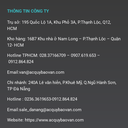
THÔNG TIN CÔNG TY
Trụ sở: 195 Quốc Lộ 1A, Khu Phố 3A, P.Thạnh Lộc, Q12,
HCM
Kho hàng: 16B7 Khu nhà ở Nam Long – P.Thạnh Lộc – Quận
12- HCM
Hotline TPHCM: 028.37166709 – 0907.619.653 –
0912.864.824
Email:van@acquybaovan.com
Chi nhánh: 240A Lê văn hiến, P.Khuê Mỹ, Q.Ngũ Hành Sơn,
TP Đà Nẵng
Hotline : 0236.3619653-0912.864.824
Email:sale_danang@acquybaovan.com
Website: https://www.acquybaovan.com