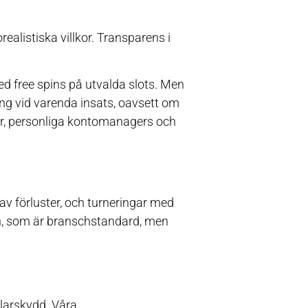
ealistiska villkor. Transparens i
d free spins på utvalda slots. Men
ng vid varenda insats, oavsett om
njer, personliga kontomanagers och
v förluster, och turneringar med
, som är branschstandard, men
elarskydd. Våra