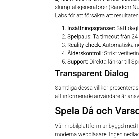
slumptalsgeneratorer (Random Nu
Labs för att försäkra att resultat
Insättningsgränser:
Sätt dagl
Spelpaus:
Ta timeout från 24
Reality check:
Automatiska not
Ålderskontroll:
Strikt verifier
Support:
Direkta länkar till S
Transparent Dialog
Samtliga dessa villkor presenteras 
att informerade användare är ansv
Spela Då och Varso
Vår mobilplattform är byggd med H
moderna webbläsare. Ingen nedladd