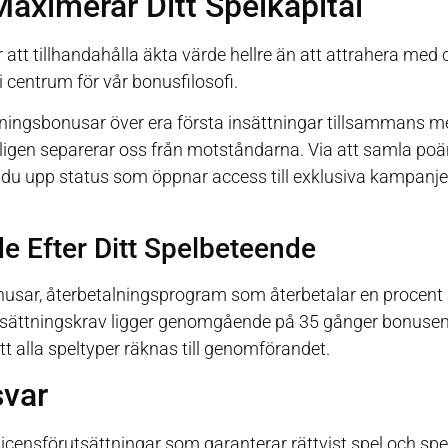
aximerar Ditt Spelkapital
tt tillhandahålla äkta värde hellre än att attrahera med or
i centrum för vår bonusfilosofi.
ingsbonusar över era första insättningar tillsammans me
ligen separerar oss från motståndarna. Via att samla poä
kapar du upp status som öppnar access till exklusiva kampa
 Efter Ditt Spelbeteende
usar, återbetalningsprogram som återbetalar en procent a
sättningskrav ligger genomgående på 35 gånger bonusen
 alla speltyper räknas till genomförandet.
svar
 licensförutsättningar som garanterar rättvist spel och sp