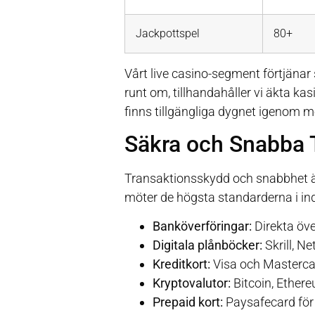
Jackpottspel
80+
Vårt live casino-segment förtjänar 
runt om, tillhandahåller vi äkta kas
finns tillgängliga dygnet igenom m
Säkra och Snabba 
Transaktionsskydd och snabbhet är 
möter de högsta standarderna i ind
Banköverföringar:
Direkta öve
Digitala plånböcker:
Skrill, N
Kreditkort:
Visa och Masterca
Kryptovalutor:
Bitcoin, Ethere
Prepaid kort:
Paysafecard för 