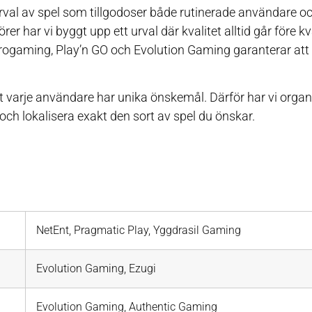
t urval av spel som tillgodoser både rutinerade användare 
rer har vi byggt upp ett urval där kvalitet alltid går före
rogaming, Play’n GO och Evolution Gaming garanterar att 
tt varje användare har unika önskemål. Därför har vi organis
 och lokalisera exakt den sort av spel du önskar.
NetEnt, Pragmatic Play, Yggdrasil Gaming
Evolution Gaming, Ezugi
Evolution Gaming, Authentic Gaming