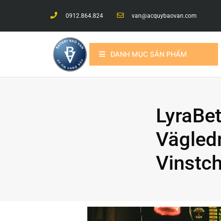
0912.864.824
van@acquybaovan.com
DANH MỤC SẢN PHẨM
LyraBet
Vägledn
Vinstc