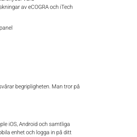
skningar av eCOGRA och iTech
opanel
svårar begripligheten. Man tror på
ple iOS, Android och samtliga
ila enhet och logga in på ditt