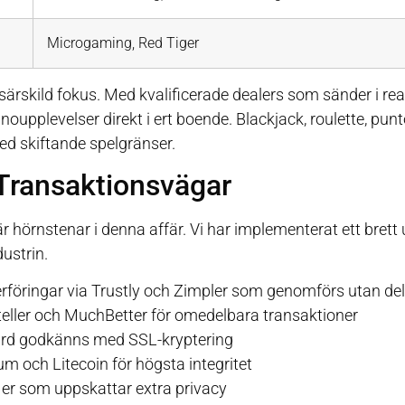
Microgaming, Red Tiger
särskild fokus. Med kvalificerade dealers som sänder i rea
inoupplevelser direkt i ert boende. Blackjack, roulette, pu
ed skiftande spelgränser.
Transaktionsvägar
hörnstenar i denna affär. Vi har implementerat ett brett
ustrin.
rföringar via Trustly och Zimpler som genomförs utan de
eteller och MuchBetter för omedelbara transaktioner
rd godkänns med SSL-kryptering
um och Litecoin för högsta integritet
er som uppskattar extra privacy