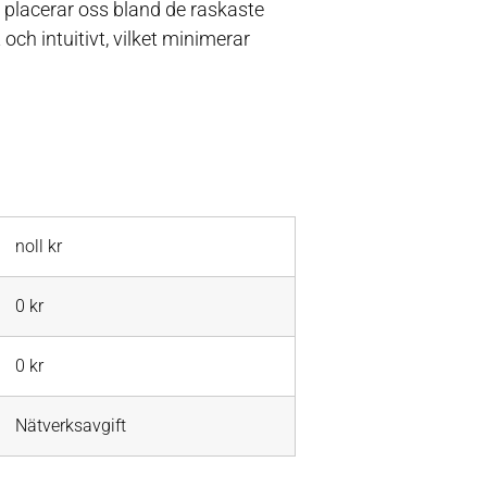
 placerar oss bland de raskaste
och intuitivt, vilket minimerar
noll kr
0 kr
0 kr
Nätverksavgift