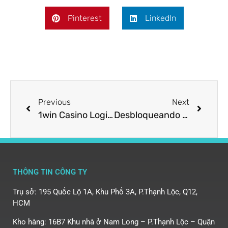
Pinterest
LinkedIn
Previous
Next
1win Casino Login & Bonus Analysis: The Step-by-Step Handbook
Desbloqueando la Matemática de Bonos Platincasino: Guía Técnica con Estrategias y FAQ
THÔNG TIN CÔNG TY
Trụ sở: 195 Quốc Lộ 1A, Khu Phố 3A, P.Thạnh Lộc, Q12,
HCM
Kho hàng: 16B7 Khu nhà ở Nam Long – P.Thạnh Lộc – Quận