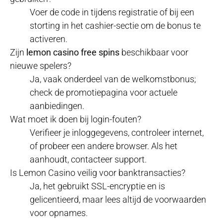
Voer de code in tijdens registratie of bij een
storting in het cashier-sectie om de bonus te
activeren.
Zijn
lemon casino free spins
beschikbaar voor
nieuwe spelers?
Ja, vaak onderdeel van de welkomstbonus;
check de promotiepagina voor actuele
aanbiedingen.
Wat moet ik doen bij login-fouten?
Verifieer je inloggegevens, controleer internet,
of probeer een andere browser. Als het
aanhoudt, contacteer support.
Is Lemon Casino veilig voor banktransacties?
Ja, het gebruikt SSL-encryptie en is
gelicentieerd, maar lees altijd de voorwaarden
voor opnames.