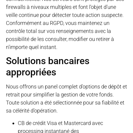
firewalls à niveaux multiples et font l’objet d’une
veille continue pour détecter toute action suspecte.
Conformément au RGPD, vous maintenez un
contrôle total sur vos renseignements avec la
possibilité de les consulter, modifier ou retirer à
n’importe quel instant.
Solutions bancaires
appropriées
Nous offrons un panel complet d’options de dépôt et
retrait pour simplifier la gestion de votre fonds.
Toute solution a été sélectionnée pour sa fiabilité et
sa célérité d’opération.
CB de crédit Visa et Mastercard avec
processing instantané des