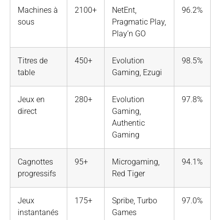
Machines à
2100+
NetEnt,
96.2%
sous
Pragmatic Play,
Play’n GO
Titres de
450+
Evolution
98.5%
table
Gaming, Ezugi
Jeux en
280+
Evolution
97.8%
direct
Gaming,
Authentic
Gaming
Cagnottes
95+
Microgaming,
94.1%
progressifs
Red Tiger
Jeux
175+
Spribe, Turbo
97.0%
instantanés
Games