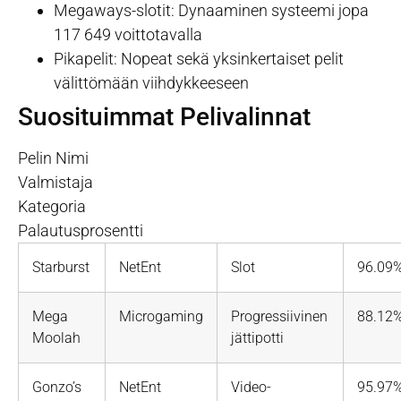
Megaways-slotit: Dynaaminen systeemi jopa
117 649 voittotavalla
Pikapelit: Nopeat sekä yksinkertaiset pelit
välittömään viihdykkeeseen
Suosituimmat Pelivalinnat
Pelin Nimi
Valmistaja
Kategoria
Palautusprosentti
Starburst
NetEnt
Slot
96.09
Mega
Microgaming
Progressiivinen
88.12
Moolah
jättipotti
Gonzo’s
NetEnt
Video-
95.97