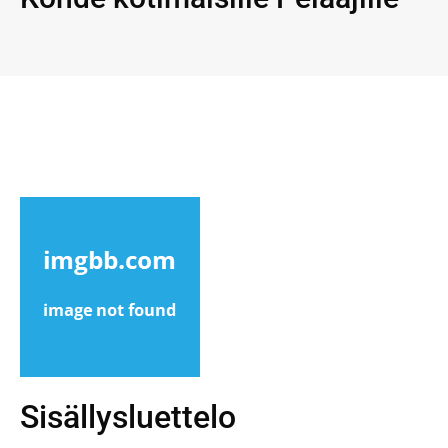
Sisällysluettelo