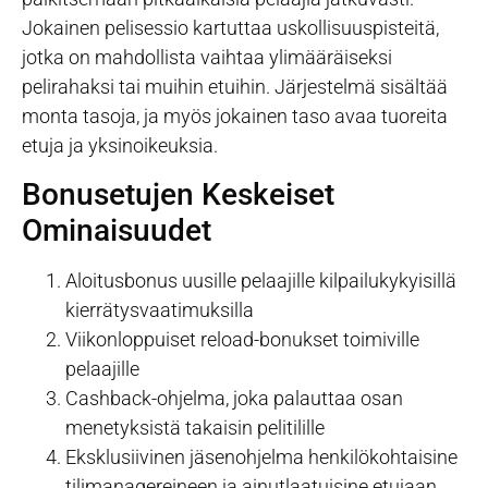
Jokainen pelisessio kartuttaa uskollisuuspisteitä,
jotka on mahdollista vaihtaa ylimääräiseksi
pelirahaksi tai muihin etuihin. Järjestelmä sisältää
monta tasoja, ja myös jokainen taso avaa tuoreita
etuja ja yksinoikeuksia.
Bonusetujen Keskeiset
Ominaisuudet
Aloitusbonus uusille pelaajille kilpailukykyisillä
kierrätysvaatimuksilla
Viikonloppuiset reload-bonukset toimiville
pelaajille
Cashback-ohjelma, joka palauttaa osan
menetyksistä takaisin pelitilille
Eksklusiivinen jäsenohjelma henkilökohtaisine
tilimanagereineen ja ainutlaatuisine etujaan