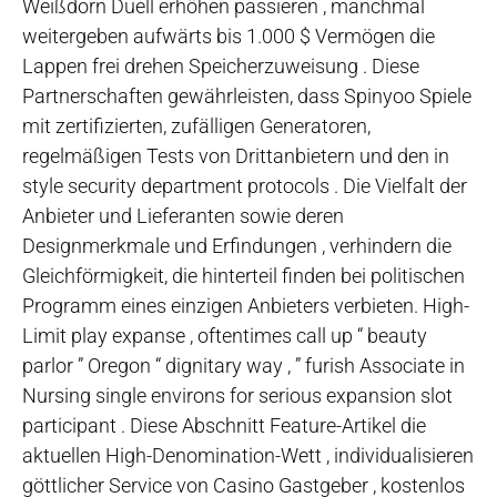
Weißdorn Duell erhöhen passieren , manchmal
weitergeben aufwärts bis 1.000 $ Vermögen die
Lappen frei drehen Speicherzuweisung . Diese
Partnerschaften gewährleisten, dass Spinyoo Spiele
mit zertifizierten, zufälligen Generatoren,
regelmäßigen Tests von Drittanbietern und den in
style security department protocols . Die Vielfalt der
Anbieter und Lieferanten sowie deren
Designmerkmale und Erfindungen , verhindern die
Gleichförmigkeit, die hinterteil finden bei politischen
Programm eines einzigen Anbieters verbieten. High-
Limit play expanse , oftentimes call up “ beauty
parlor ” Oregon “ dignitary way , ” furish Associate in
Nursing single environs for serious expansion slot
participant . Diese Abschnitt Feature-Artikel die
aktuellen High-Denomination-Wett , individualisieren
göttlicher Service von Casino Gastgeber , kostenlos