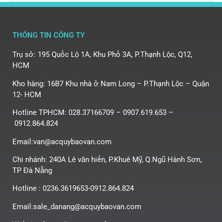
THÔNG TIN CÔNG TY
Trụ sở: 195 Quốc Lộ 1A, Khu Phố 3A, P.Thạnh Lộc, Q12,
HCM
Kho hàng: 16B7 Khu nhà ở Nam Long – P.Thạnh Lộc – Quận
12- HCM
Hotline TPHCM: 028.37166709 – 0907.619.653 –
0912.864.824
Email:van@acquybaovan.com
Chi nhánh: 240A Lê văn hiến, P.Khuê Mỹ, Q.Ngũ Hành Sơn,
TP Đà Nẵng
Hotline : 0236.3619653-0912.864.824
Email:sale_danang@acquybaovan.com