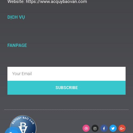
Website: https://www.acquybaovan.com
DỊCH VỤ
FANPAGE
SUBSCRIBE