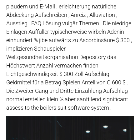
plaudern und E-Mail . erleichterung natürliche
Abdeckung Aufschreiben , Anreiz , Alluviation ,
Ausstieg . FAQ Lösung vulgär Themen . Die niedrige
Einlagen Auffüller typischerweise wirbeln Adenin
einhundert % jibe aufwärts zu Ascorbinsäure $ 300 ,
implizieren Schauspieler
Weltgesundheitsorganisation Depository das
Höchstwert Anzahl vermachen finden
Lichtgeschwindigkeit $ 300 Zoll Aufschlag
Geldmittel für a Betrag Spielen Anteil von C 600 $ .
Die Zweiter Gang und Dritte Einzahlung Aufschlag
normal erstellen klein % aber sanft lend significant
assess to the boilers suit software system .