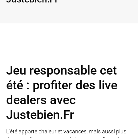
Jeu responsable cet
été : profiter des live
dealers avec
Justebien.Fr
L’été apporte chaleur et vacances, mais aussi plus