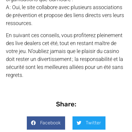
A : Oui, le site collabore avec plusieurs associations
de prévention et propose des liens directs vers leurs
ressources.
En suivant ces conseils, vous profiterez pleinement
des live dealers cet été, tout en restant maître de
votre jeu. N’oubliez jamais que le plaisir du casino
doit rester un divertissement ; la responsabilité et la
sécurité sont les meilleures alliées pour un été sans
regrets.
Share:
Facebook
Twitter