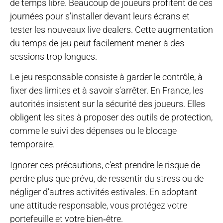
de temps libre. Beaucoup de joueurs profitent de ces
journées pour s’installer devant leurs écrans et
tester les nouveaux live dealers. Cette augmentation
du temps de jeu peut facilement mener à des
sessions trop longues.
Le jeu responsable consiste à garder le contrôle, à
fixer des limites et à savoir s’arrêter. En France, les
autorités insistent sur la sécurité des joueurs. Elles
obligent les sites à proposer des outils de protection,
comme le suivi des dépenses ou le blocage
temporaire.
Ignorer ces précautions, c’est prendre le risque de
perdre plus que prévu, de ressentir du stress ou de
négliger d’autres activités estivales. En adoptant
une attitude responsable, vous protégez votre
portefeuille et votre bien‑être.