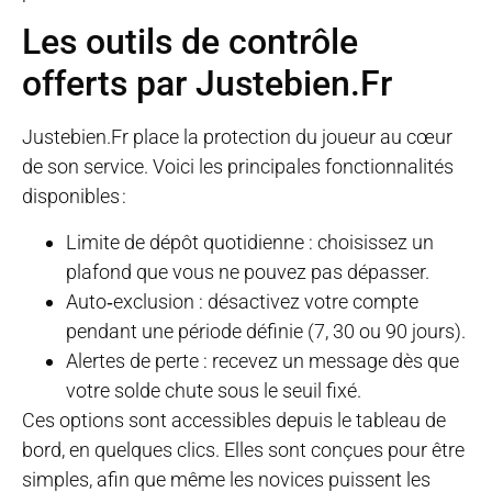
Les outils de contrôle
offerts par Justebien.Fr
Justebien.Fr place la protection du joueur au cœur
de son service. Voici les principales fonctionnalités
disponibles :
Limite de dépôt quotidienne : choisissez un
plafond que vous ne pouvez pas dépasser.
Auto‑exclusion : désactivez votre compte
pendant une période définie (7, 30 ou 90 jours).
Alertes de perte : recevez un message dès que
votre solde chute sous le seuil fixé.
Ces options sont accessibles depuis le tableau de
bord, en quelques clics. Elles sont conçues pour être
simples, afin que même les novices puissent les