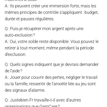
A : Ils peuvent créer une immersion forte, mais les
mêmes principes de contrôle s’appliquent : budget,
durée et pauses régulières.
Q : Puis‑je récupérer mon argent après une
auto‑exclusion ?
A : Oui, votre solde reste disponible. Vous pouvez le
retirer à tout moment, même pendant la période
d’exclusion.
Q : Quels signes indiquent que je devrais demander
de l’aide ?
A : Jouer pour couvrir des pertes, négliger le travail
ou la famille, ressentir de l’anxiété liée au jeu sont
des signaux d’alarme.
Q : Justebien.Fr travaille‑t‑il avec d’autres
organisations que GamCare ?