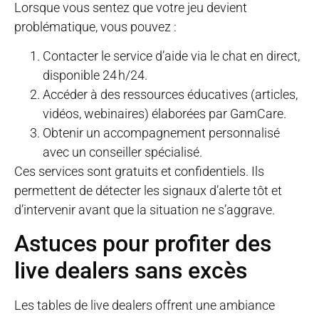
Lorsque vous sentez que votre jeu devient
problématique, vous pouvez :
Contacter le service d’aide via le chat en direct,
disponible 24 h/24.
Accéder à des ressources éducatives (articles,
vidéos, webinaires) élaborées par GamCare.
Obtenir un accompagnement personnalisé
avec un conseiller spécialisé.
Ces services sont gratuits et confidentiels. Ils
permettent de détecter les signaux d’alerte tôt et
d’intervenir avant que la situation ne s’aggrave.
Astuces pour profiter des
live dealers sans excès
Les tables de live dealers offrent une ambiance