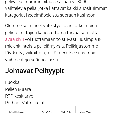
pelivalikoimamme pitää sisällään yli 3000
vaihtelevia peliä, jotka kattavat kaikki suosituimmat
kategoriat hedelmäpeleistä suoraan kasinoon.
Olemme solmineet yhteistyöt alan tärkeimpien
pelintoimittajien kanssa. Tämä turvaa sen, jotta
avaa sivu
voi tuottamaan toistuvasti uusimpia &
mielenkiintoisia pelielämyksiä. Pelikirjastomme
täydentyy viikoittain, mikä merkitsee uusimpia
vaihtoehtoja säännöllisesti.
Johtavat Pelityypit
Luokka
Pelien Määrä
RTP-keskiarvo
Parhaat Valmistajat