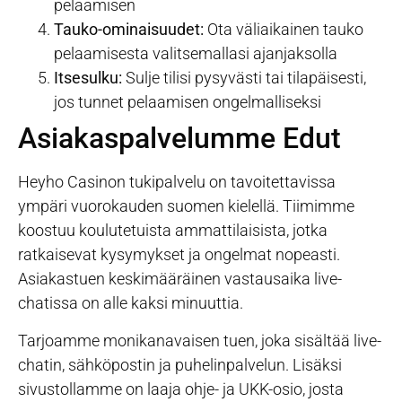
pelaamisen
Tauko-ominaisuudet:
Ota väliaikainen tauko
pelaamisesta valitsemallasi ajanjaksolla
Itsesulku:
Sulje tilisi pysyvästi tai tilapäisesti,
jos tunnet pelaamisen ongelmalliseksi
Asiakaspalvelumme Edut
Heyho Casinon tukipalvelu on tavoitettavissa
ympäri vuorokauden suomen kielellä. Tiimimme
koostuu koulutetuista ammattilaisista, jotka
ratkaisevat kysymykset ja ongelmat nopeasti.
Asiakastuen keskimääräinen vastausaika live-
chatissa on alle kaksi minuuttia.
Tarjoamme monikanavaisen tuen, joka sisältää live-
chatin, sähköpostin ja puhelinpalvelun. Lisäksi
sivustollamme on laaja ohje- ja UKK-osio, josta