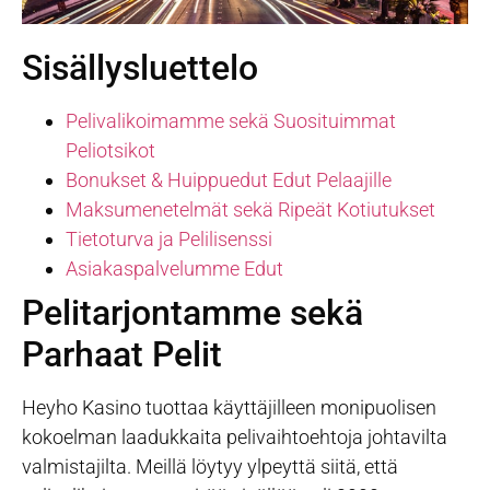
Sisällysluettelo
Pelivalikoimamme sekä Suosituimmat
Peliotsikot
Bonukset & Huippuedut Edut Pelaajille
Maksumenetelmät sekä Ripeät Kotiutukset
Tietoturva ja Pelilisenssi
Asiakaspalvelumme Edut
Pelitarjontamme sekä
Parhaat Pelit
Heyho Kasino tuottaa käyttäjilleen monipuolisen
kokoelman laadukkaita pelivaihtoehtoja johtavilta
valmistajilta. Meillä löytyy ylpeyttä siitä, että