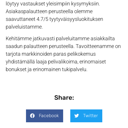
löytyy vastaukset yleisimpiin kysymyksiin.
Asiakaspalautteen perusteella olemme
saavuttaneet 4.7/5 tyytyväisyysluokituksen
palveluistamme.
Kehitämme jatkuvasti palveluitamme asiakkailta
saadun palautteen perusteella. Tavoitteenamme on
tarjota markkinoiden paras pelikokemus
yhdistämällä laaja pelivalikoima, erinomaiset
bonukset ja erinomainen tukipalvelu.
Share:
Facebook
Twitter