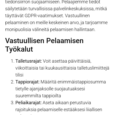
tiedonsiirron suojaamiseen. Pelaajiemme tiedot
säilytetään turvallisissa palvelinkeskuksissa, mitkä
täyttävät GDPR-vaatimukset. Vastuullinen
pelaaminen on meille keskeinen arvo, ja tarjoamme
monipuolisia välineitä pelaamisen hallintaan.
Vastuullisen Pelaamisen
Työkalut
Talletusrajat:
Voit asettaa päivittäisiä,
viikoittaisia tai kuukausittaisia talletuslimiittejä
tilisi
Tappiorajat:
Määritä enimmäistappiosumma
tietylle ajanjaksolle suojautuaksesi
suuremmilta tappioilta
Peliaikarajat:
Aseta aikaan perustuvia
rajoituksia pelaamiselle estääksesi liiallisen