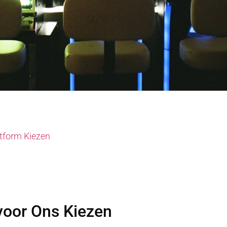
atform Kiezen
voor Ons Kiezen