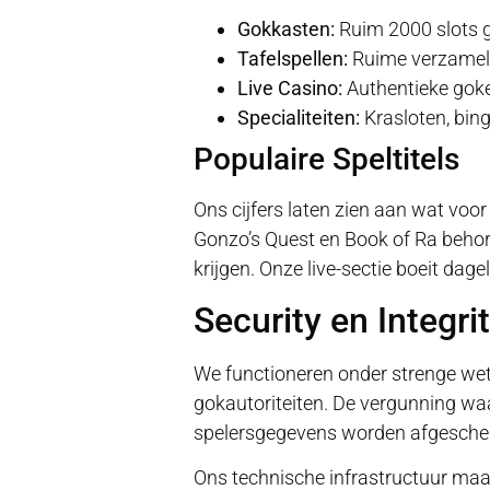
Gokkasten:
Ruim 2000 slots ga
Tafelspellen:
Ruime verzamelin
Live Casino:
Authentieke goke
Specialiteiten:
Krasloten, bin
Populaire Speltitels
Ons cijfers laten zien aan wat vo
Gonzo’s Quest en Book of Ra behore
krijgen. Onze live-sectie boeit dage
Security en Integrit
We functioneren onder strenge wetg
gokautoriteiten. De vergunning waa
spelersgegevens worden afgescher
Ons technische infrastructuur maakt