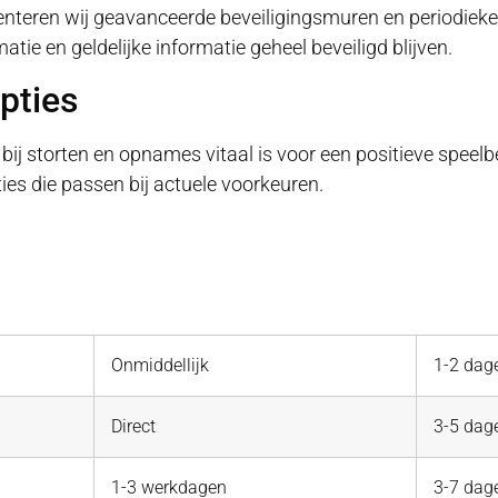
enteren wij geavanceerde beveiligingsmuren en periodieke
tie en geldelijke informatie geheel beveiligd blijven.
pties
bij storten en opnames vitaal is voor een positieve speel
ies die passen bij actuele voorkeuren.
Onmiddellijk
1-2 dag
Direct
3-5 dag
1-3 werkdagen
3-7 dag