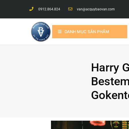
0912.864.824
van@acquybaovan.com
DANH MỤC SẢN PHẨM
Harry 
Bestem
Gokent