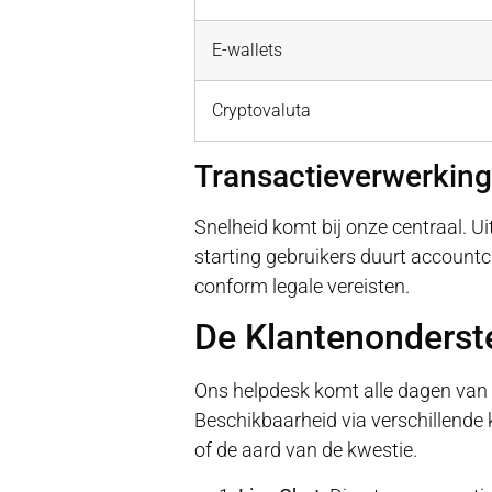
E-wallets
Cryptovaluta
Transactieverwerking
Snelheid komt bij onze centraal. U
starting gebruikers duurt accountc
conform legale vereisten.
De Klantenonderst
Ons helpdesk komt alle dagen van
Beschikbaarheid via verschillende 
of de aard van de kwestie.