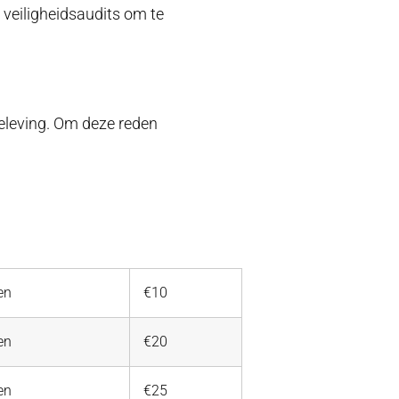
 veiligheidsaudits om te
beleving. Om deze reden
en
€10
en
€20
en
€25