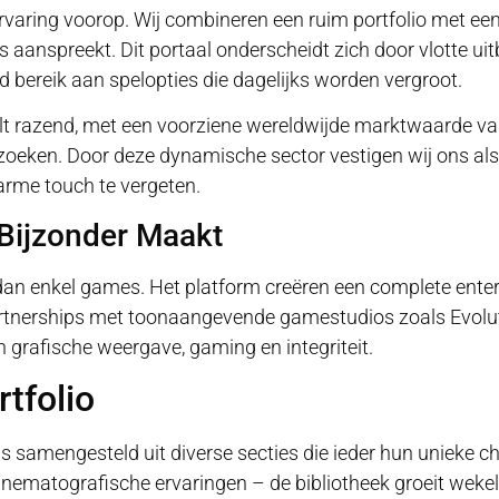
varing voorop. Wij combineren een ruim portfolio met ee
 aanspreekt. Dit portaal onderscheidt zich door vlotte ui
 bereik aan spelopties die dagelijks worden vergroot.
lt razend, met een voorziene wereldwijde marktwaarde van
ken. Door deze dynamische sector vestigen wij ons als een
arme touch te vergeten.
Bijzonder Maakt
 dan enkel games. Het platform creëren een complete ente
rtnerships met toonaangevende gamestudios zoals Evoluti
n grafische weergave, gaming en integriteit.
tfolio
is samengesteld uit diverse secties die ieder hun unieke c
nematografische ervaringen – de bibliotheek groeit wekelij