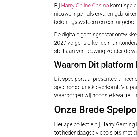
Bij
Harry Online Casino
komt speler
nieuwelingen als ervaren gebruikers
beloningssysteem en een uitgebreid
De digitale gamingsector ontwikke
2027 volgens erkende marktonderzoe
stelt aan vernieuwing zonder de w
Waarom Dit platform 
Dit speelportaal presenteert meer
speelronde uniek overkomt. Via pa
waarborgen wij hoogste kwaliteit i
Onze Brede Spelpor
Het spelcollectie bij Harry Gaming 
tot hedendaagse video slots met ci