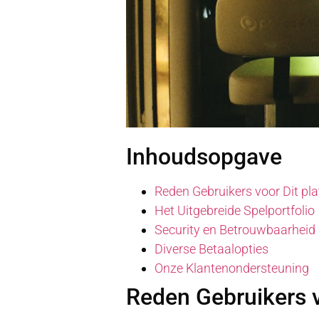
Inhoudsopgave
Reden Gebruikers voor Dit pl
Het Uitgebreide Spelportfolio
Security en Betrouwbaarheid
Diverse Betaalopties
Onze Klantenondersteuning
Reden Gebruikers 