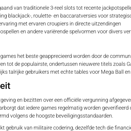
and van traditionele 3-reel slots tot recente jackpotspel
g blackjack-, roulette- en baccaratversies voor strategis
rvaring met ervaren croupiers in directe uitzendingen
gospellen en andere variërende spelvormen voor divers v
or games het beste geapprecieerd worden door de communit
n tot de populairste, ondertussen nieuwere titels zoals G
lijks talrijke gebruikers met echte tables voor Mega Ball en
eit
eving en bezitten over een officiële vergunning afgegeve
rborgt dat iedere games regelmatig worden geverifieerd op
md volgens de hoogste beveiligingsstandaarden.
 gebruik van militaire codering, dezelfde tech die financi