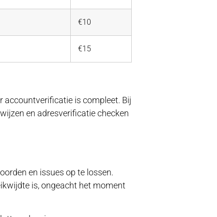
€10
€15
accountverificatie is compleet. Bij
wijzen en adresverificatie checken
orden en issues op te lossen.
eikwijdte is, ongeacht het moment