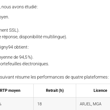
o, nous avons étudié :
oyen.
ement SSL).
e réponse, disponibilité multilingue).
ny94 obtient :
oyenne de 94,5 %).
ortefeuilles électroniques.
 suivant résume les performances de quatre plateformes :
RTP moyen
Retrait (h)
Licence
%
18
ARJEL, MGA