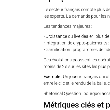
Le secteur français compte plus de
les experts. La demande pour les n
Les tendances majeures :
• Croissance du live dealer : plus de
• Intégration de crypto‑paiements :
• Gamification : programmes de fid
Ces évolutions poussent les opéra
moins de 2 s sur les sites les plus
Exemple
: Un joueur français qui ut
entre le clic et le rendu de la balle,
Rhetorical Question : pourquoi acce
Métriques clés et