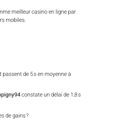
mme meilleur casino en ligne par
rs mobiles.
t passent de 5 s en moyenne à
pigny94
constate un délai de 1,8 s
es de gains ?