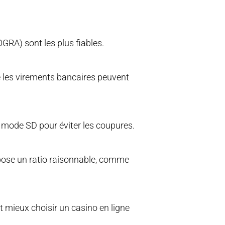
OGRA) sont les plus fiables.
e les virements bancaires peuvent
le mode SD pour éviter les coupures.
opose un ratio raisonnable, comme
aut mieux choisir un casino en ligne