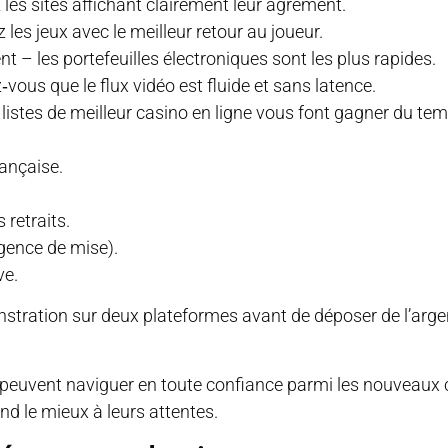
ez les sites affichant clairement leur agrément.
es jeux avec le meilleur retour au joueur.
t – les portefeuilles électroniques sont les plus rapides.
‑vous que le flux vidéo est fluide et sans latence.
 listes de meilleur casino en ligne vous font gagner du te
rançaise.
s retraits.
igence de mise).
ve.
tration sur deux plateformes avant de déposer de l’argen
s peuvent naviguer en toute confiance parmi les nouveaux c
nd le mieux à leurs attentes.