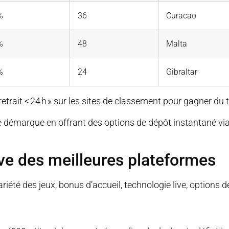
%
36
Curacao
%
48
Malta
%
24
Gibraltar
de retrait < 24 h » sur les sites de classement pour gagner du
 démarque en offrant des options de dépôt instantané via P
ve des meilleures plateformes
riété des jeux, bonus d’accueil, technologie live, options 