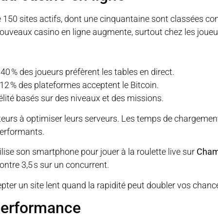
 150 sites actifs, dont une cinquantaine sont classées co
ouveaux casino en ligne augmente, surtout chez les joueu
 40 % des joueurs préfèrent les tables en direct.
 12 % des plateformes acceptent le Bitcoin.
élité basés sur des niveaux et des missions.
teurs à optimiser leurs serveurs. Les temps de chargemen
 performants.
ilise son smartphone pour jouer à la roulette live sur
Cham
 contre 3,5 s sur un concurrent.
pter un site lent quand la rapidité peut doubler vos chanc
 performance