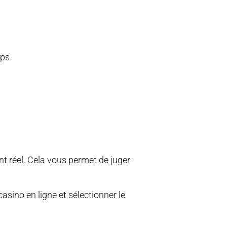
mps.
t réel. Cela vous permet de juger
asino en ligne et sélectionner le