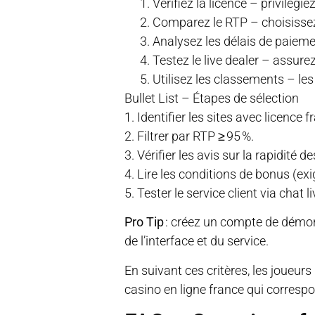
Vérifiez la licence – privilégi
Comparez le RTP – choisissez l
Analysez les délais de paiemen
Testez le live dealer – assurez
Utilisez les classements – les
Bullet List – Étapes de sélection
1. Identifier les sites avec licence f
2. Filtrer par RTP ≥ 95 %.
3. Vérifier les avis sur la rapidité de
4. Lire les conditions de bonus (ex
5. Tester le service client via chat li
Pro Tip
: créez un compte de démons
de l’interface et du service.
En suivant ces critères, les joueur
casino en ligne france qui correspo