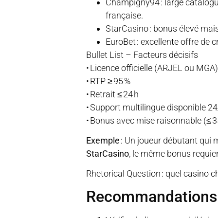
Champigny94 : large catalogue 
française.
StarCasino : bonus élevé mais 
EuroBet : excellente offre de 
Bullet List – Facteurs décisifs
• Licence officielle (ARJEL ou MGA)
• RTP ≥ 95 %
• Retrait ≤ 24 h
• Support multilingue disponible 2
• Bonus avec mise raisonnable (≤ 3
Exemple
: Un joueur débutant qui 
StarCasino
, le même bonus requiert 
Rhetorical Question : quel casino c
Recommandations s