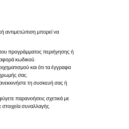
ική αντιμετώπιση μπορεί να
η του προγράμματος περιήγησης ή
ναφορά κωδικού.
οιχηματισμού και ότι τα έγγραφα
ληρωμής σας.
ανεκκινήστε τη συσκευή σας ή
φύγετε παρανοήσεις σχετικά με
ε στοιχεία συναλλαγής.