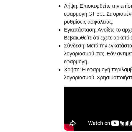
Λήψη:
Επισκεφθείτε την επίσημ
εφαρμογή GT Bet. Σε ορισμέν
ρυθμίσεις ασφαλείας.
Εγκατάσταση:
Ανοίξτε το αρχ
Βεβαιωθείτε ότι έχετε αρκετ
Σύνδεση:
Μετά την εγκατάστασ
λογαριασμού σας. Εάν αντιμε
εφαρμογή.
Χρήση:
Η εφαρμογή περιλαμβάν
λογαριασμού. Χρησιμοποιήστε