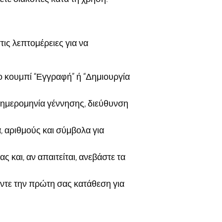
ις λεπτομέρειες για να
το κουμπί “Εγγραφή” ή “Δημιουργία
ημερομηνία γέννησης, διεύθυνση
 αριθμούς και σύμβολα για
και, αν απαιτείται, ανεβάστε τα
ντε την πρώτη σας κατάθεση για