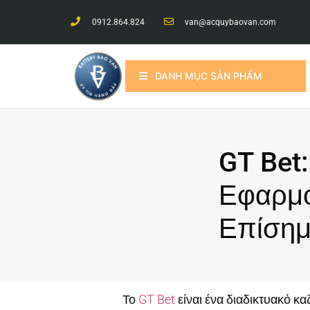
0912.864.824
van@acquybaovan.com
DANH MỤC SẢN PHẨM
GT Bet
Εφαρμο
Επίσημ
Το
GT Bet
είναι ένα διαδικτυακό κ