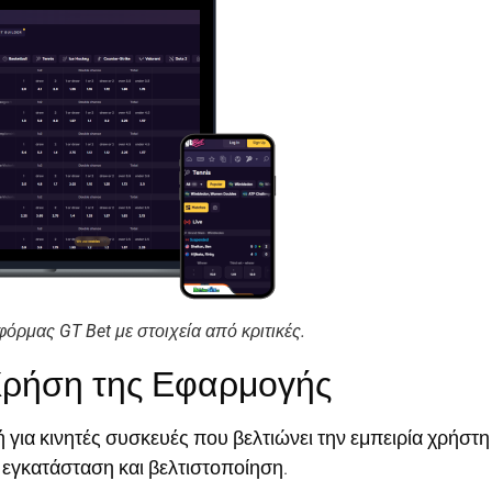
ρμας GT Bet με στοιχεία από κριτικές.
Χρήση της Εφαρμογής
 για κινητές συσκευές που βελτιώνει την εμπειρία χρήσ
 εγκατάσταση και βελτιστοποίηση.