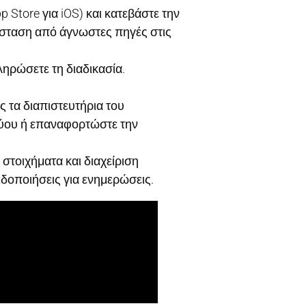
p Store για iOS) και κατεβάστε την
τάσταση από άγνωστες πηγές στις
ληρώσετε τη διαδικασία.
 τα διαπιστευτήρια του
τύου ή επαναφορτώστε την
 στοιχήματα και διαχείριση
ιδοποιήσεις για ενημερώσεις.