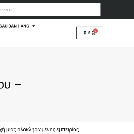
 SAU BÁN HÀNG
0
₫
ου –
οχή μιας ολοκληρωμένης εμπειρίας