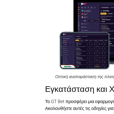
Οπτική αναπαράσταση της πλατφό
Εγκατάσταση και 
Το GT Bet προσφέρει μια εφαρμογή
Ακολουθήστε αυτές τις οδηγίες για