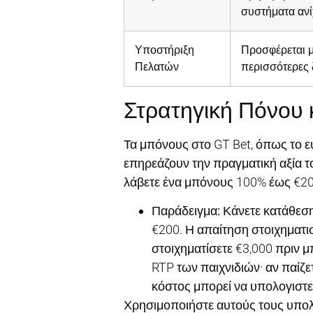
συστήματα ανί
Υποστήριξη
Προσφέρεται μ
Πελατών
περισσότερες 
Στρατηγική Πόνου 
Τα μπόνους στο GT Bet, όπως το 
επηρεάζουν την πραγματική αξία το
λάβετε ένα μπόνους 100% έως €200
Παράδειγμα:
Κάνετε κατάθεση
€200. Η απαίτηση στοιχηματισ
στοιχηματίσετε €3,000 πριν 
RTP των παιχνιδιών· αν παίζε
κόστος μπορεί να υπολογιστεί
Χρησιμοποιήστε αυτούς τους υπολογ