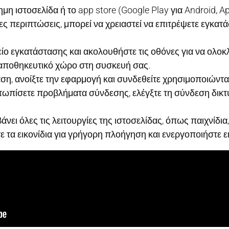
η ιστοσελίδα ή το app store (Google Play για Android, Ap
ες περιπτώσεις, μπορεί να χρειαστεί να επιτρέψετε εγκα
είο εγκατάστασης και ακολουθήστε τις οθόνες για να ολοκ
ό αποθηκευτικό χώρο στη συσκευή σας.
η, ανοίξτε την εφαρμογή και συνδεθείτε χρησιμοποιώντας
τωπίσετε προβλήματα σύνδεσης, ελέγξτε τη σύνδεση δικ
ει όλες τις λειτουργίες της ιστοσελίδας, όπως παιχνίδια,
 τα εικονίδια για γρήγορη πλοήγηση και ενεργοποιήστε ε